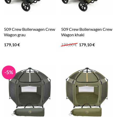
509 Crew Bollerwagen Crew
509 Crew Bollerwagen Crew
Wagon grau
Wagon khaki
Ursprünglicher
Aktueller
179,10
€
199,00
€
179,10
€
Preis
Preis
war:
ist:
199,00 €
179,10 €.
-5%