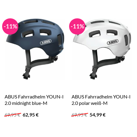
war:
ist:
war:
ist:
69,95 €
52,95 €.
69,95 €
54,95 €.
-11%
-11%
ABUS Fahrradhelm YOUN-I
ABUS Fahrradhelm YOUN-I
2.0 midnight blue-M
2.0 polar weiß-M
Ursprünglicher
Aktueller
Ursprünglicher
Aktueller
69,95
€
62,95
€
69,95
€
54,99
€
Preis
Preis
Preis
Preis
war:
ist:
war:
ist:
69,95 €
62,95 €.
69,95 €
54,99 €.