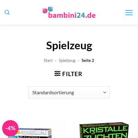
Zum
Inhalt
springen
Spielzeug
Start
»
Spielzeug
»
Seite 2
FILTER
-4%