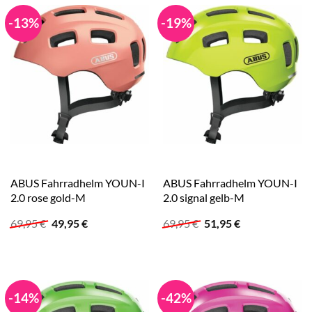
-13%
-19%
ABUS Fahrradhelm YOUN-I
ABUS Fahrradhelm YOUN-I
2.0 rose gold-M
2.0 signal gelb-M
Ursprünglicher
Aktueller
Ursprünglicher
Aktueller
69,95
€
49,95
€
69,95
€
51,95
€
Preis
Preis
Preis
Preis
war:
ist:
war:
ist:
69,95 €
49,95 €.
69,95 €
51,95 €.
-14%
-42%