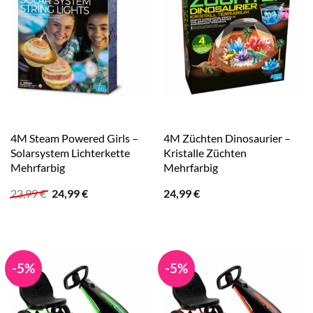
4M Steam Powered Girls –
4M Züchten Dinosaurier –
Solarsystem Lichterkette
Kristalle Züchten
Mehrfarbig
Mehrfarbig
Ursprünglicher
Aktueller
23,99
€
24,99
€
24,99
€
Preis
Preis
war:
ist:
23,99 €
24,99 €.
-5%
-5%