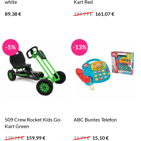
white
Kart Red
Ursprünglicher
Aktueller
89,38
€
189,99
€
161,07
€
Preis
Preis
war:
ist:
189,99 €
161,07 €.
-5%
-13%
509 Crew Rocket Kids Go-
ABC Buntes Telefon
Kart Green
Ursprünglicher
Aktueller
Ursprünglicher
Aktueller
139,99
€
159,99
€
16,99
€
15,10
€