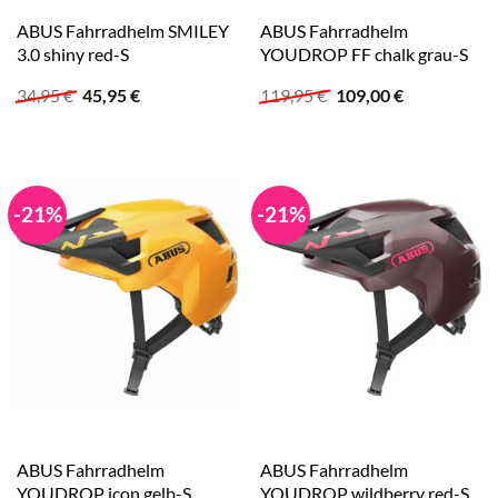
ABUS Fahrradhelm SMILEY
ABUS Fahrradhelm
3.0 shiny red-S
YOUDROP FF chalk grau-S
Ursprünglicher
Aktueller
Ursprünglicher
Aktueller
34,95
€
45,95
€
119,95
€
109,00
€
Preis
Preis
Preis
Preis
war:
ist:
war:
ist:
34,95 €
45,95 €.
119,95 €
109,00 €.
-21%
-21%
ABUS Fahrradhelm
ABUS Fahrradhelm
YOUDROP icon gelb-S
YOUDROP wildberry red-S