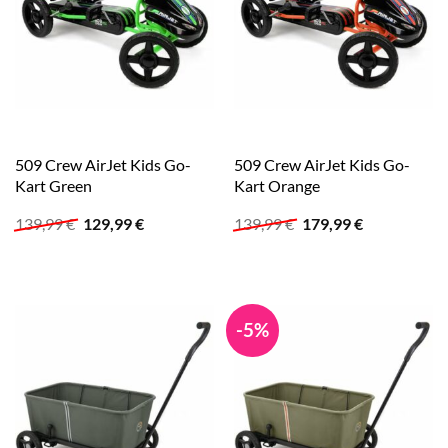
509 Crew AirJet Kids Go-
509 Crew AirJet Kids Go-
Kart Green
Kart Orange
Ursprünglicher
Aktueller
Ursprünglicher
Aktueller
139,99
€
129,99
€
139,99
€
179,99
€
Preis
Preis
Preis
Preis
war:
ist:
war:
ist:
139,99 €
129,99 €.
139,99 €
179,99 €.
-5%