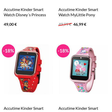
Accutime Kinder Smart
Accutime Kinder Smart
Watch Disney´s Princess
Watch MyLittle Pony
Ursprünglicher
Aktueller
49,00
€
49,99
€
46,99
€
Preis
Preis
war:
ist:
49,99 €
46,99 €.
-18%
-18%
Accutime Kinder Smart
Accutime Kinder Smart