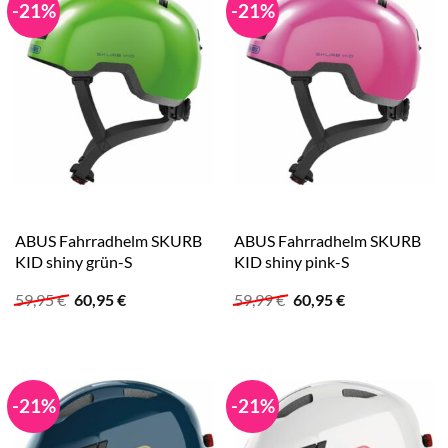
-21%
-21%
ABUS Fahrradhelm SKURB
ABUS Fahrradhelm SKURB
KID shiny grün-S
KID shiny pink-S
Ursprünglicher
Aktueller
Ursprünglicher
Aktueller
59,95
€
60,95
€
59,99
€
60,95
€
Preis
Preis
Preis
Preis
war:
ist:
war:
ist:
59,95 €
60,95 €.
59,99 €
60,95 €.
-21%
-21%