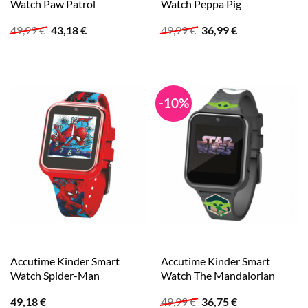
Watch Paw Patrol
Watch Peppa Pig
Ursprünglicher
Aktueller
Ursprünglicher
Aktueller
49,99
€
43,18
€
49,99
€
36,99
€
Preis
Preis
Preis
Preis
war:
ist:
war:
ist:
49,99 €
43,18 €.
49,99 €
36,99 €.
-10%
Accutime Kinder Smart
Accutime Kinder Smart
Watch Spider-Man
Watch The Mandalorian
Ursprünglicher
Aktueller
49,18
€
49,99
€
36,75
€