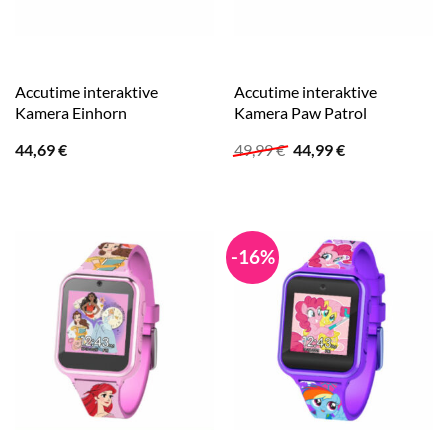
Accutime interaktive
Accutime interaktive
Kamera Einhorn
Kamera Paw Patrol
Ursprünglicher
Aktueller
44,69
€
49,99
€
44,99
€
Preis
Preis
war:
ist:
49,99 €
44,99 €.
-16%