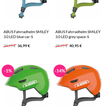
ABUS Fahrradhelm SMILEY
ABUS Fahrradhelm SMILEY
3.0 LED blue car-S
3.0 LED grey space-S
Ursprünglicher
Aktueller
Ursprünglicher
Aktueller
39,95
€
36,99
€
39,95
€
40,95
€
Preis
Preis
Preis
Preis
war:
ist:
war:
ist:
39,95 €
36,99 €.
39,95 €
40,95 €.
-1%
-14%