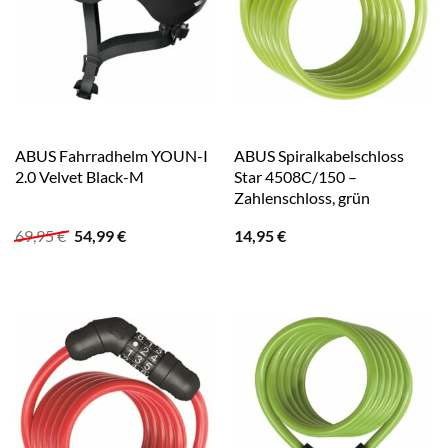
ABUS Fahrradhelm YOUN-I
ABUS Spiralkabelschloss
2.0 Velvet Black-M
Star 4508C/150 –
Zahlenschloss, grün
Ursprünglicher
Aktueller
69,95
€
54,99
€
14,95
€
Preis
Preis
war:
ist:
69,95 €
54,99 €.