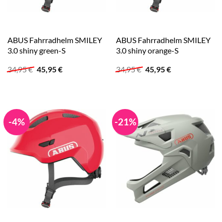
ABUS Fahrradhelm SMILEY
ABUS Fahrradhelm SMILEY
3.0 shiny green-S
3.0 shiny orange-S
Ursprünglicher
Aktueller
Ursprünglicher
Aktueller
34,95
€
45,95
€
34,95
€
45,95
€
Preis
Preis
Preis
Preis
war:
ist:
war:
ist:
34,95 €
45,95 €.
34,95 €
45,95 €.
-4%
-21%