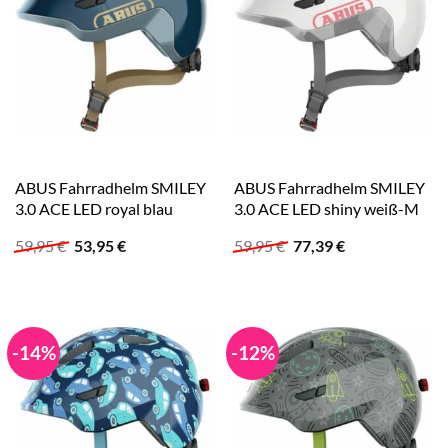
ABUS Fahrradhelm SMILEY
ABUS Fahrradhelm SMILEY
3.0 ACE LED royal blau
3.0 ACE LED shiny weiß-M
Ursprünglicher
Aktueller
Ursprünglicher
Aktueller
59,95
€
53,95
€
59,95
€
77,39
€
Preis
Preis
Preis
Preis
war:
ist:
war:
ist:
59,95 €
53,95 €.
59,95 €
77,39 €.
-14%
-12%