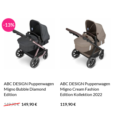
Preis
Preis
Preis
Preis
war:
ist:
war:
ist:
139,99 €
159,99 €.
16,99 €
15,10 €.
-13%
ABC DESIGN Puppenwagen
ABC DESIGN Puppenwagen
Migno Bubble Diamond
Migno Cream Fashion
Edition
Edition Kollektion 2022
Ursprünglicher
Aktueller
149,90
€
149,90
€
119,90
€
Preis
Preis
war:
ist: