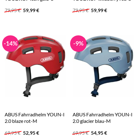
Ursprünglicher
Aktueller
Ursprünglicher
Aktueller
79,95
€
59,99
€
79,95
€
59,99
€
Preis
Preis
Preis
Preis
war:
ist:
war:
ist:
79,95 €
59,99 €.
79,95 €
59,99 €.
-14%
-9%
ABUS Fahrradhelm YOUN-I
ABUS Fahrradhelm YOUN-I
2.0 blaze rot-M
2.0 glacier blau-M
Ursprünglicher
Aktueller
Ursprünglicher
Aktueller
69,95
€
52,95
€
69,95
€
54,95
€
Preis
Preis
Preis
Preis