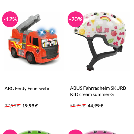
149,90 €
149,90 €.
-12%
-20%
ABUS Fahrradhelm SKURB
ABC Ferdy Feuerwehr
KID cream summer-S
Ursprünglicher
Aktueller
Ursprünglicher
Aktueller
27,99
€
19,99
€
59,95
€
44,99
€
Preis
Preis
Preis
Preis
war:
ist:
war:
ist:
27,99 €
19,99 €.
59,95 €
44,99 €.