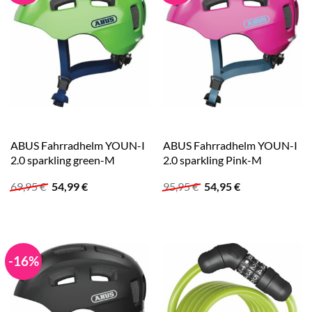
ABUS Fahrradhelm YOUN-I
ABUS Fahrradhelm YOUN-I
2.0 sparkling green-M
2.0 sparkling Pink-M
Ursprünglicher
Aktueller
Ursprünglicher
Aktueller
69,95
€
54,99
€
95,95
€
54,95
€
Preis
Preis
Preis
Preis
war:
ist:
war:
ist:
69,95 €
54,99 €.
95,95 €
54,95 €.
-16%