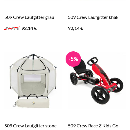
509 Crew Laufgitter grau
509 Crew Laufgitter khaki
Ursprünglicher
Aktueller
99,99
€
92,14
€
92,14
€
Preis
Preis
war:
ist:
99,99 €
92,14 €.
-5%
509 Crew Laufgitter stone
509 Crew Race Z Kids Go-