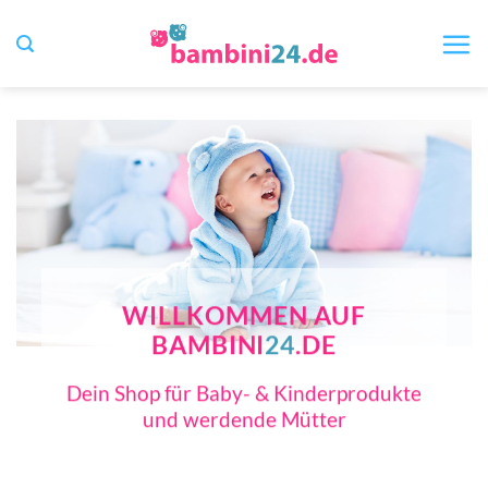
Zum
Inhalt
springen
WILLKOMMEN AUF
BAMBINI
24
.DE
Dein Shop für Baby- & Kinderprodukte
und werdende Mütter