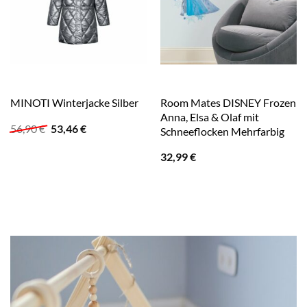
Room Mates DISNEY Frozen
MINOTI Winterjacke Silber
Anna, Elsa & Olaf mit
Ursprünglicher
Aktueller
56,90
€
53,46
€
Schneeflocken Mehrfarbig
Preis
Preis
war:
ist:
32,99
€
56,90 €
53,46 €.