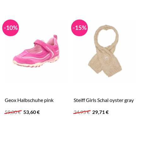
-10%
-15%
Geox Halbschuhe pink
Steiff Girls Schal oyster gray
Ursprünglicher
Aktueller
Ursprünglicher
Aktueller
59,00
€
53,60
€
34,95
€
29,71
€
Preis
Preis
Preis
Preis
war:
ist:
war:
ist:
59,00 €
53,60 €.
34,95 €
29,71 €.