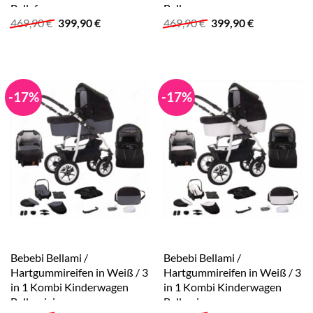
Bellafango
Bellagrey
Ursprünglicher
Aktueller
Ursprünglicher
Aktueller
469,90
€
399,90
€
469,90
€
399,90
€
Preis
Preis
Preis
Preis
war:
ist:
war:
ist:
469,90 €
399,90 €.
469,90 €
399,90 €.
-17%
-17%
Bebebi Bellami /
Bebebi Bellami /
Hartgummireifen in Weiß / 3
Hartgummireifen in Weiß / 3
in 1 Kombi Kinderwagen
in 1 Kombi Kinderwagen
Bellagrigio
Bellamix