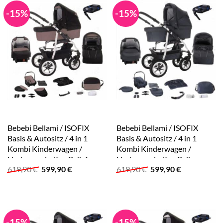
-15%
-15%
Bebebi Bellami / ISOFIX
Bebebi Bellami / ISOFIX
Basis & Autositz / 4 in 1
Basis & Autositz / 4 in 1
Kombi Kinderwagen /
Kombi Kinderwagen /
Hartgummireifen Bellafango
Hartgummireifen Bellagrey
Ursprünglicher
Aktueller
Ursprünglicher
Aktueller
619,90
€
599,90
€
619,90
€
599,90
€
Preis
Preis
Preis
Preis
war:
ist:
war:
ist:
619,90 €
599,90 €.
619,90 €
599,90 €.
-15%
-15%