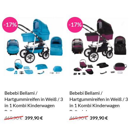
war:
ist:
war:
ist:
469,90 €
399,90 €.
469,90 €
399,90 €.
-17%
-17%
Bebebi Bellami /
Bebebi Bellami /
Hartgummireifen in Weiß / 3
Hartgummireifen in Weiß / 3
in 1 Kombi Kinderwagen
in 1 Kombi Kinderwagen
Bellaqua
Bellaviola
Ursprünglicher
Aktueller
Ursprünglicher
Aktueller
469,90
€
399,90
€
469,90
€
399,90
€
Preis
Preis
Preis
Preis
war:
ist:
war:
ist:
469,90 €
399,90 €.
469,90 €
399,90 €.