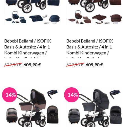
Bebebi Bellami / ISOFIX
Bebebi Bellami / ISOFIX
Basis & Autositz / 4 in 1
Basis & Autositz / 4 in 1
Kombi Kinderwagen /
Kombi Kinderwagen /
Luftreifen Bellablue
Luftreifen Bellachoco
Ursprünglicher
Aktueller
Ursprünglicher
Aktueller
629,90
€
609,90
€
629,90
€
609,90
€
Preis
Preis
Preis
Preis
war:
ist:
war:
ist:
629,90 €
609,90 €.
629,90 €
609,90 €.
-14%
-14%