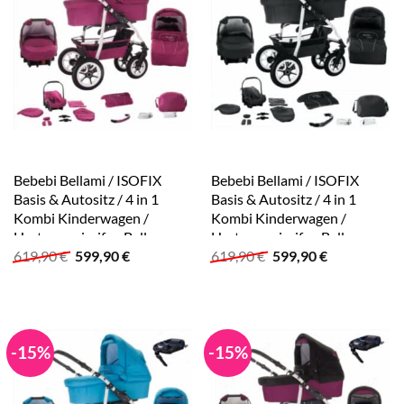
Bebebi Bellami / ISOFIX
Bebebi Bellami / ISOFIX
Basis & Autositz / 4 in 1
Basis & Autositz / 4 in 1
Kombi Kinderwagen /
Kombi Kinderwagen /
Hartgummireifen Bellamore
Hartgummireifen Bellanero
Ursprünglicher
Aktueller
Ursprünglicher
Aktueller
619,90
€
599,90
€
619,90
€
599,90
€
Preis
Preis
Preis
Preis
war:
ist:
war:
ist:
619,90 €
599,90 €.
619,90 €
599,90 €.
-15%
-15%