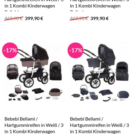
in 1 Kombi Kinderwagen
in 1 Kombi Kinderwagen
Bellablue
Bellachoco
Ursprünglicher
Aktueller
Ursprünglicher
Aktueller
469,90
€
399,90
€
469,90
€
399,90
€
Preis
Preis
Preis
Preis
war:
ist:
war:
ist:
469,90 €
399,90 €.
469,90 €
399,90 €.
-17%
-17%
Bebebi Bellami /
Bebebi Bellami /
Hartgummireifen in Weiß / 3
Hartgummireifen in Weiß / 3
in 1 Kombi Kinderwagen
in 1 Kombi Kinderwagen