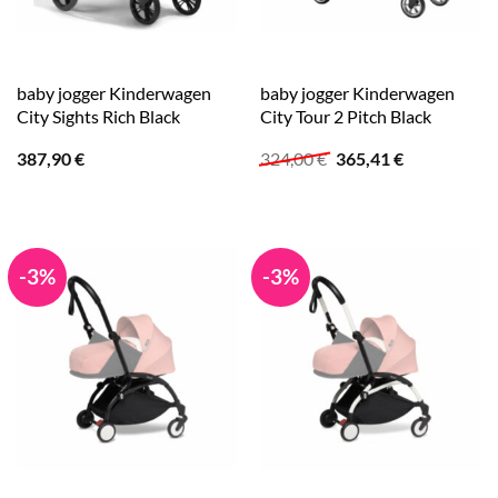
baby jogger Kinderwagen
baby jogger Kinderwagen
City Sights Rich Black
City Tour 2 Pitch Black
Ursprünglicher
Aktueller
387,90
€
324,00
€
365,41
€
Preis
Preis
war:
ist:
324,00 €
365,41 €.
-3%
-3%