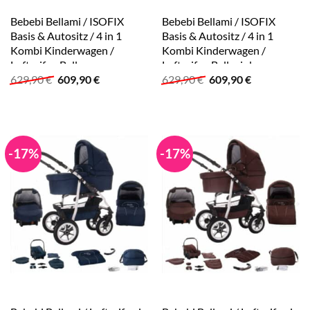
Bebebi Bellami / ISOFIX
Bebebi Bellami / ISOFIX
Basis & Autositz / 4 in 1
Basis & Autositz / 4 in 1
Kombi Kinderwagen /
Kombi Kinderwagen /
Luftreifen Bellaqua
Luftreifen Bellaviola
Ursprünglicher
Aktueller
Ursprünglicher
Aktueller
629,90
€
609,90
€
629,90
€
609,90
€
Preis
Preis
Preis
Preis
war:
ist:
war:
ist:
629,90 €
609,90 €.
629,90 €
609,90 €.
-17%
-17%