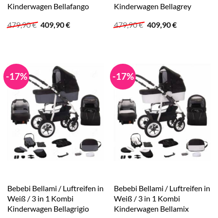
Kinderwagen Bellafango
Kinderwagen Bellagrey
Ursprünglicher
Aktueller
Ursprünglicher
Aktueller
479,90
€
409,90
€
479,90
€
409,90
€
Preis
Preis
Preis
Preis
war:
ist:
war:
ist:
479,90 €
409,90 €.
479,90 €
409,90 €.
-17%
-17%
Bebebi Bellami / Luftreifen in
Bebebi Bellami / Luftreifen in
Weiß / 3 in 1 Kombi
Weiß / 3 in 1 Kombi
Kinderwagen Bellagrigio
Kinderwagen Bellamix