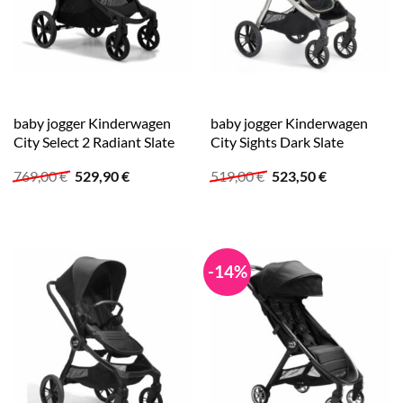
baby jogger Kinderwagen
baby jogger Kinderwagen
City Select 2 Radiant Slate
City Sights Dark Slate
Ursprünglicher
Aktueller
Ursprünglicher
Aktueller
769,00
€
529,90
€
519,00
€
523,50
€
Preis
Preis
Preis
Preis
war:
ist:
war:
ist:
769,00 €
529,90 €.
519,00 €
523,50 €.
-14%