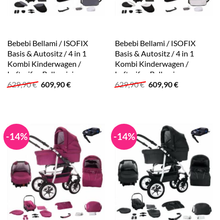
Bebebi Bellami / ISOFIX
Bebebi Bellami / ISOFIX
Basis & Autositz / 4 in 1
Basis & Autositz / 4 in 1
Kombi Kinderwagen /
Kombi Kinderwagen /
Luftreifen Bellagrigio
Luftreifen Bellamix
Ursprünglicher
Aktueller
Ursprünglicher
Aktueller
629,90
€
609,90
€
629,90
€
609,90
€
Preis
Preis
Preis
Preis
war:
ist:
war:
ist:
629,90 €
609,90 €.
629,90 €
609,90 €.
-14%
-14%