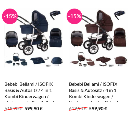
-15%
-15%
Bebebi Bellami / ISOFIX
Bebebi Bellami / ISOFIX
Basis & Autositz / 4 in 1
Basis & Autositz / 4 in 1
Kombi Kinderwagen /
Kombi Kinderwagen /
Hartgummireifen Bellablue
Hartgummireifen Bellachoco
Ursprünglicher
Aktueller
Ursprünglicher
Aktueller
619,90
€
599,90
€
619,90
€
599,90
€
Preis
Preis
Preis
Preis
war:
ist:
war:
ist:
619,90 €
599,90 €.
619,90 €
599,90 €.