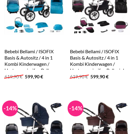
Bebebi Bellami / ISOFIX
Bebebi Bellami / ISOFIX
Basis & Autositz / 4 in 1
Basis & Autositz / 4 in 1
Kombi Kinderwagen /
Kombi Kinderwagen /
Hartgummireifen Bellaqua
Hartgummireifen Bellaviola
Ursprünglicher
Aktueller
Ursprünglicher
Aktueller
619,90
€
599,90
€
619,90
€
599,90
€
Preis
Preis
Preis
Preis
war:
ist:
war:
ist:
619,90 €
599,90 €.
619,90 €
599,90 €.
-14%
-14%