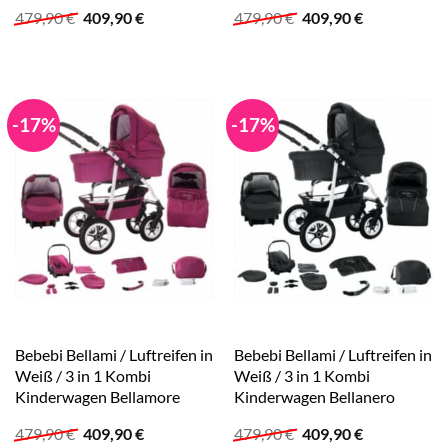
Ursprünglicher
Aktueller
Ursprünglicher
Aktueller
479,90
€
409,90
€
479,90
€
409,90
€
Preis
Preis
Preis
Preis
war:
ist:
war:
ist:
479,90 €
409,90 €.
479,90 €
409,90 €.
-17%
-17%
Bebebi Bellami / Luftreifen in
Bebebi Bellami / Luftreifen in
Weiß / 3 in 1 Kombi
Weiß / 3 in 1 Kombi
Kinderwagen Bellamore
Kinderwagen Bellanero
Ursprünglicher
Aktueller
Ursprünglicher
Aktueller
479,90
€
409,90
€
479,90
€
409,90
€