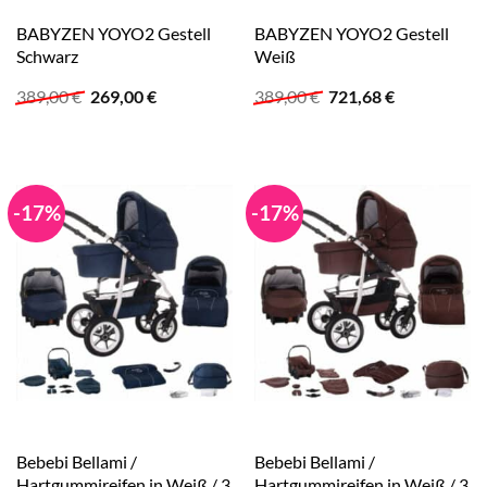
BABYZEN YOYO2 Gestell
BABYZEN YOYO2 Gestell
Schwarz
Weiß
Ursprünglicher
Aktueller
Ursprünglicher
Aktueller
389,00
€
269,00
€
389,00
€
721,68
€
Preis
Preis
Preis
Preis
war:
ist:
war:
ist:
389,00 €
269,00 €.
389,00 €
721,68 €.
-17%
-17%
Bebebi Bellami /
Bebebi Bellami /
Hartgummireifen in Weiß / 3
Hartgummireifen in Weiß / 3