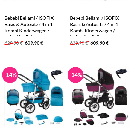
Bebebi Bellami / ISOFIX
Bebebi Bellami / ISOFIX
Basis & Autositz / 4 in 1
Basis & Autositz / 4 in 1
Kombi Kinderwagen /
Kombi Kinderwagen /
Luftreifen Bellamore
Luftreifen Bellanero
Ursprünglicher
Aktueller
Ursprünglicher
Aktueller
629,90
€
609,90
€
629,90
€
609,90
€
Preis
Preis
Preis
Preis
war:
ist:
war:
ist:
629,90 €
609,90 €.
629,90 €
609,90 €.
-14%
-14%