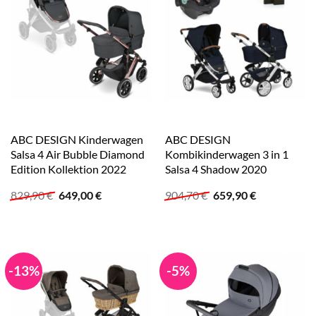
ABC DESIGN Kinderwagen
ABC DESIGN
Salsa 4 Air Bubble Diamond
Kombikinderwagen 3 in 1
Edition Kollektion 2022
Salsa 4 Shadow 2020
Ursprünglicher
Aktueller
Ursprünglicher
Aktueller
829,90
€
649,00
€
904,70
€
659,90
€
Preis
Preis
Preis
Preis
war:
ist:
war:
ist:
829,90 €
649,00 €.
904,70 €
659,90 €.
-13%
-5%