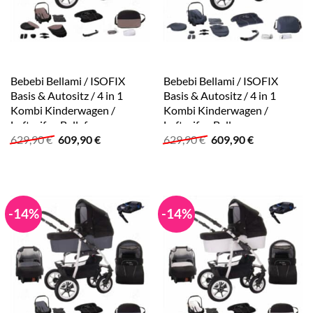
Bebebi Bellami / ISOFIX
Bebebi Bellami / ISOFIX
Basis & Autositz / 4 in 1
Basis & Autositz / 4 in 1
Kombi Kinderwagen /
Kombi Kinderwagen /
Luftreifen Bellafango
Luftreifen Bellagrey
Ursprünglicher
Aktueller
Ursprünglicher
Aktueller
629,90
€
609,90
€
629,90
€
609,90
€
Preis
Preis
Preis
Preis
war:
ist:
war:
ist:
629,90 €
609,90 €.
629,90 €
609,90 €.
-14%
-14%