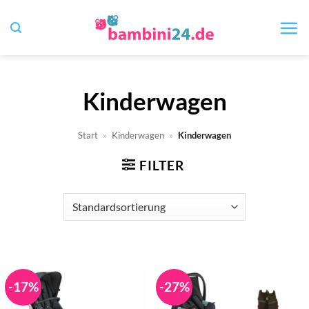
Zum
Inhalt
springen
Kinderwagen
Start
»
Kinderwagen
»
Kinderwagen
FILTER
-17%
-27%