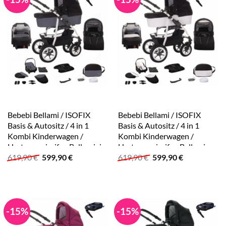
Bebebi Bellami / ISOFIX
Bebebi Bellami / ISOFIX
Basis & Autositz / 4 in 1
Basis & Autositz / 4 in 1
Kombi Kinderwagen /
Kombi Kinderwagen /
Hartgummireifen Bellagrigio
Hartgummireifen Bellamix
Ursprünglicher
Aktueller
Ursprünglicher
Aktueller
619,90
€
599,90
€
619,90
€
599,90
€
Preis
Preis
Preis
Preis
war:
ist:
war:
ist:
619,90 €
599,90 €.
619,90 €
599,90 €.
-15%
-15%