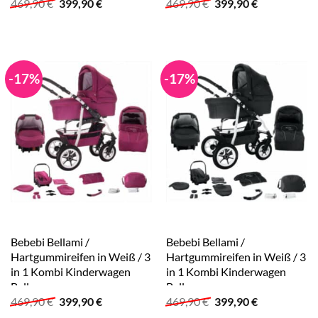
Ursprünglicher
Aktueller
Ursprünglicher
Aktueller
469,90
€
399,90
€
469,90
€
399,90
€
Preis
Preis
Preis
Preis
war:
ist:
war:
ist:
469,90 €
399,90 €.
469,90 €
399,90 €.
-17%
-17%
Bebebi Bellami /
Bebebi Bellami /
Hartgummireifen in Weiß / 3
Hartgummireifen in Weiß / 3
in 1 Kombi Kinderwagen
in 1 Kombi Kinderwagen
Bellamore
Bellanero
Ursprünglicher
Aktueller
Ursprünglicher
Aktueller
469,90
€
399,90
€
469,90
€
399,90
€
Preis
Preis
Preis
Preis