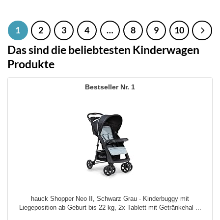
Preis
Preis
Preis
Preis
war:
ist:
war:
ist:
479,90 €
409,90 €.
479,90 €
409,90 €.
1
2
3
4
…
8
9
10
Das sind die beliebtesten Kinderwagen
Produkte
1
hauck Shopper Neo II, Schwarz Grau - Kinderbuggy mit
Liegeposition ab Geburt bis 22 kg, 2x Tablett mit Getränkehal ...