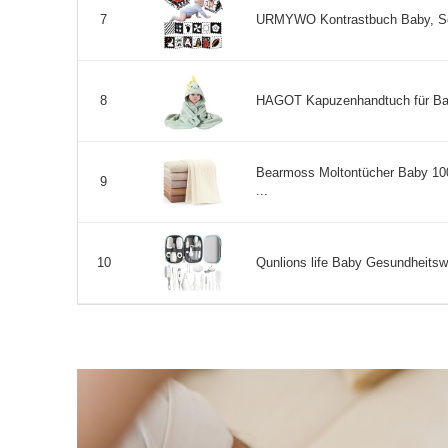
URMYWO Kontrastbuch Baby, Schwa
7
HAGOT Kapuzenhandtuch für Baby
8
Bearmoss Moltontücher Baby 10
9
...
Qunlions life Baby Gesundheitsw
10