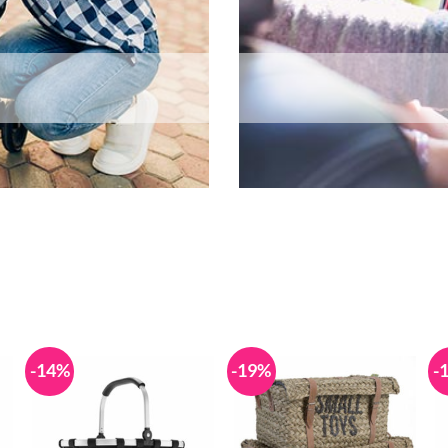
n
-14%
-19%
-