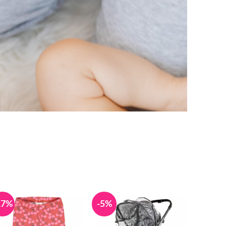
17%
-5%
-17%