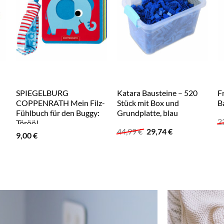
SPIEGELBURG
Katara Bausteine – 520
F
COPPENRATH Mein Filz-
Stück mit Box und
B
Fühlbuch für den Buggy:
Grundplatte, blau
2
Töröö!
r
Ursprünglicher
Aktueller
44,99
€
29,74
€
9,00
€
Preis
Preis
war:
ist:
44,99 €
29,74 €.