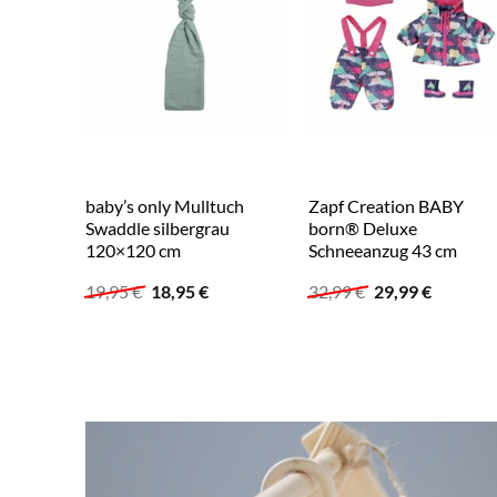
baby’s only Mulltuch
Zapf Creation BABY
Swaddle silbergrau
born® Deluxe
120×120 cm
Schneeanzug 43 cm
Ursprünglicher
Aktueller
Ursprünglicher
Aktuelle
19,95
€
18,95
€
32,99
€
29,99
€
Preis
Preis
Preis
Preis
war:
ist:
war:
ist:
19,95 €
18,95 €.
32,99 €
29,99 €.