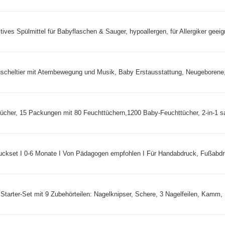
ives Spülmittel für Babyflaschen & Sauger, hypoallergen, für Allergiker geeign
scheltier mit Atembewegung und Musik, Baby Erstausstattung, Neugeborene, 
cher, 15 Packungen mit 80 Feuchttüchern,1200 Baby-Feuchttücher, 2-in-1 san
set I 0-6 Monate I Von Pädagogen empfohlen I Für Handabdruck, Fußabdru
tarter-Set mit 9 Zubehörteilen: Nagelknipser, Schere, 3 Nagelfeilen, Kamm, 