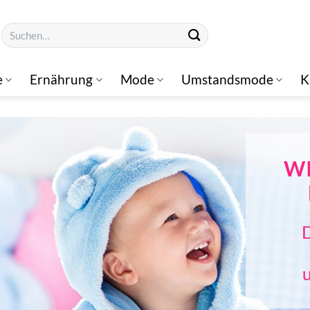
Suchen
nach:
e
Ernährung
Mode
Umstandsmode
K
W
D