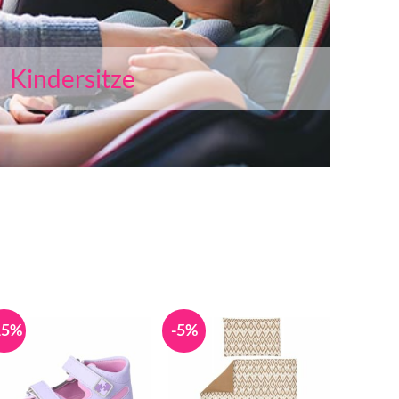
Kindersitze
15%
-5%