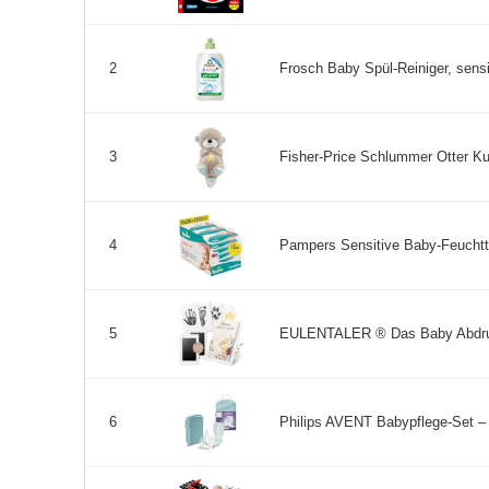
Frosch Baby Spül-Reiniger, sensit
2
Fisher-Price Schlummer Otter Ku
3
Pampers Sensitive Baby-Feuchttü
4
EULENTALER ® Das Baby Abdruck
5
Philips AVENT Babypflege-Set – S
6