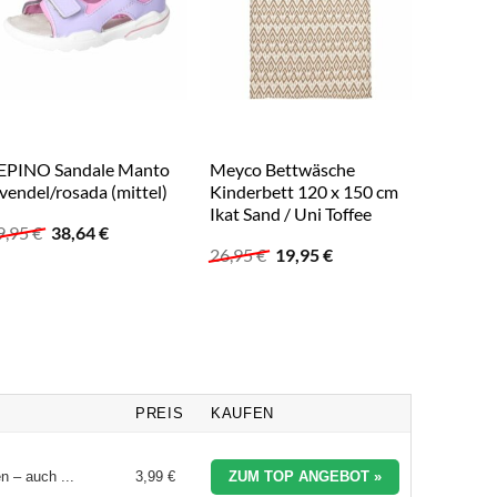
EPINO Sandale Manto
Meyco Bettwäsche
MOLTO 
avendel/rosada (mittel)
Kinderbett 120 x 150 cm
Etagen
Ikat Sand / Uni Toffee
Ursprünglicher
Aktueller
9,95
€
38,64
€
52,05
€
Preis
Preis
Ursprünglicher
Aktueller
26,95
€
19,95
€
war:
ist:
Preis
Preis
49,95 €
38,64 €.
war:
ist:
26,95 €
19,95 €.
PREIS
KAUFEN
 – auch ...
3,99 €
ZUM TOP ANGEBOT »