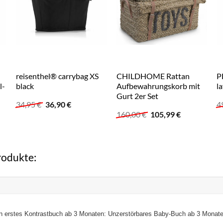
reisenthel® carrybag XS
CHILDHOME Rattan
P
l-
black
Aufbewahrungskorb mit
l
Gurt 2er Set
Ursprünglicher
Aktueller
34,95
€
36,90
€
4
Preis
Preis
Ursprünglicher
Aktueller
160,00
€
105,99
€
war:
ist:
Preis
Preis
34,95 €
36,90 €.
war:
ist:
160,00 €
105,99 €.
rodukte:
in erstes Kontrastbuch ab 3 Monaten: Unzerstörbares Baby-Buch ab 3 Monaten