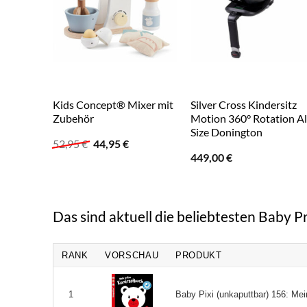
Kids Concept® Mixer mit
Silver Cross Kindersitz
Zubehör
Motion 360° Rotation Al
Size Donington
Ursprünglicher
Aktueller
52,95
€
44,95
€
Preis
Preis
449,00
€
war:
ist:
52,95 €
44,95 €.
Das sind aktuell die beliebtesten Baby P
RANK
VORSCHAU
PRODUKT
Baby Pixi (unkaputtbar) 156: Me
1