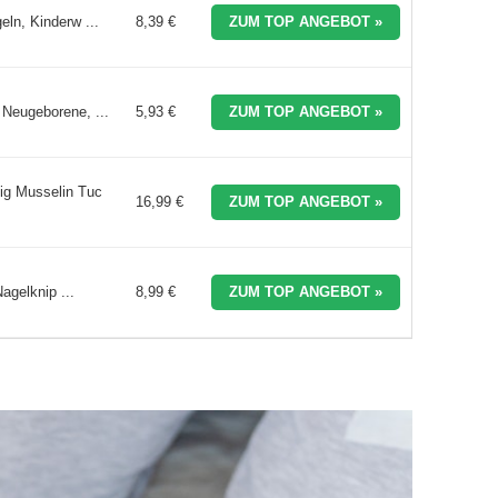
ln, Kinderw ...
8,39 €
ZUM TOP ANGEBOT »
Neugeborene, ...
5,93 €
ZUM TOP ANGEBOT »
ig Musselin Tuc
16,99 €
ZUM TOP ANGEBOT »
agelknip ...
8,99 €
ZUM TOP ANGEBOT »