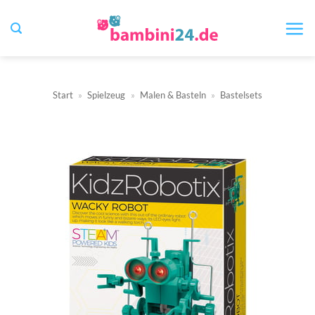
Zum
Inhalt
springen
Start
»
Spielzeug
»
Malen & Basteln
»
Bastelsets