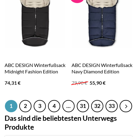
ABC DESIGN Winterfußsack
ABC DESIGN Winterfußsack
Midnight Fashion Edition
Navy Diamond Edition
Ursprünglicher
Aktueller
74,31
€
79,90
€
55,90
€
Preis
Preis
war:
ist:
79,90 €
55,90 €.
1
2
3
4
…
31
32
33
Das sind die beliebtesten Unterwegs
Produkte