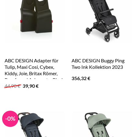
ABC DESIGN Adapter für
ABC DESIGN Buggy Ping
Tulip, Maxi Cosi, Cybex,
Two Ink Kollektion 2023
Kiddy, Joie, Britax Römer,
356,32
€
Besafe und Avionaut – Black
Ursprünglicher
Aktueller
44,90
€
39,90
€
Preis
Preis
war:
ist:
44,90 €
39,90 €.
-0%