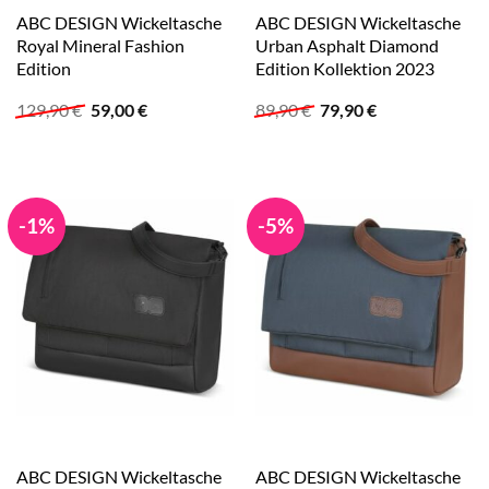
ABC DESIGN Wickeltasche
ABC DESIGN Wickeltasche
Royal Mineral Fashion
Urban Asphalt Diamond
Edition
Edition Kollektion 2023
Ursprünglicher
Aktueller
Ursprünglicher
Aktueller
129,90
€
59,00
€
89,90
€
79,90
€
Preis
Preis
Preis
Preis
war:
ist:
war:
ist:
129,90 €
59,00 €.
89,90 €
79,90 €.
-1%
-5%
ABC DESIGN Wickeltasche
ABC DESIGN Wickeltasche