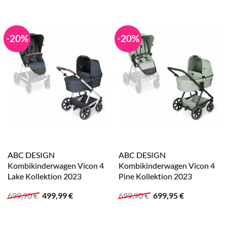
war:
ist:
699,90 €
699,95 €.
-20%
-20%
ABC DESIGN
ABC DESIGN
Kombikinderwagen Vicon 4
Kombikinderwagen Vicon 4
Lake Kollektion 2023
Pine Kollektion 2023
Ursprünglicher
Aktueller
Ursprünglicher
Aktueller
699,90
€
499,99
€
699,90
€
699,95
€
Preis
Preis
Preis
Preis
war:
ist:
war:
ist:
699,90 €
499,99 €.
699,90 €
699,95 €.