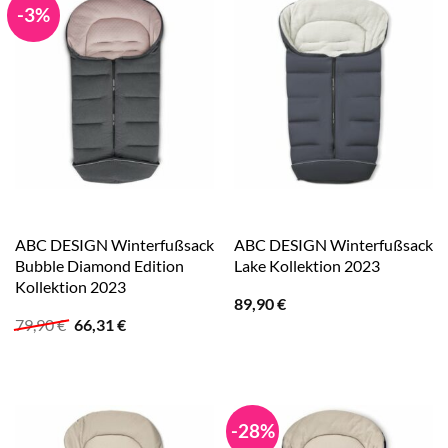
-3%
ABC DESIGN Winterfußsack
ABC DESIGN Winterfußsack
Bubble Diamond Edition
Lake Kollektion 2023
Kollektion 2023
89,90
€
Ursprünglicher
Aktueller
79,90
€
66,31
€
Preis
Preis
war:
ist:
79,90 €
66,31 €.
-28%