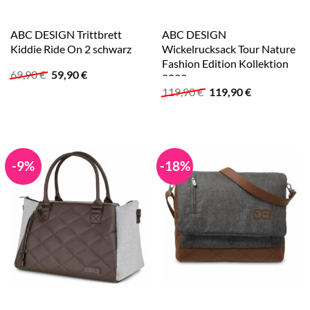
ABC DESIGN Trittbrett
ABC DESIGN
Kiddie Ride On 2 schwarz
Wickelrucksack Tour Nature
Fashion Edition Kollektion
Ursprünglicher
Aktueller
69,90
€
59,90
€
2023
Preis
Preis
Ursprünglicher
Aktueller
119,90
€
119,90
€
war:
ist:
Preis
Preis
69,90 €
59,90 €.
war:
ist:
119,90 €
119,90 €.
-9%
-18%