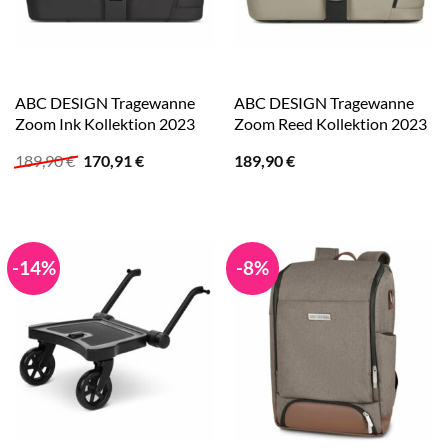
ABC DESIGN Tragewanne
ABC DESIGN Tragewanne
Zoom Ink Kollektion 2023
Zoom Reed Kollektion 2023
Ursprünglicher
Aktueller
189,90
€
170,91
€
189,90
€
Preis
Preis
war:
ist:
189,90 €
170,91 €.
-14%
-8%