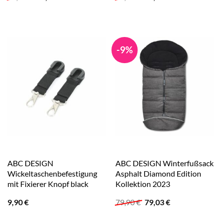
Preis
Preis
Preis
Preis
war:
ist:
war:
ist:
89,90 €
89,90 €.
89,90 €
89,90 €.
-9%
ABC DESIGN
ABC DESIGN Winterfußsack
Wickeltaschenbefestigung
Asphalt Diamond Edition
mit Fixierer Knopf black
Kollektion 2023
Ursprünglicher
Aktueller
9,90
€
79,90
€
79,03
€
Preis
Preis
war:
ist: