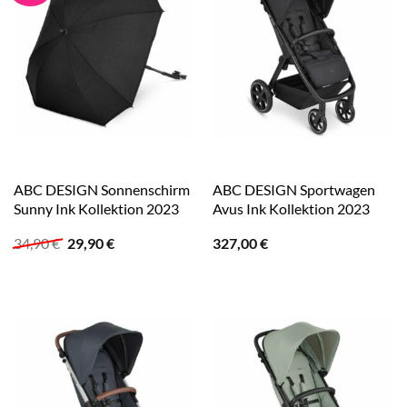
ABC DESIGN Sonnenschirm
ABC DESIGN Sportwagen
Sunny Ink Kollektion 2023
Avus Ink Kollektion 2023
Ursprünglicher
Aktueller
34,90
€
29,90
€
327,00
€
Preis
Preis
war:
ist:
34,90 €
29,90 €.