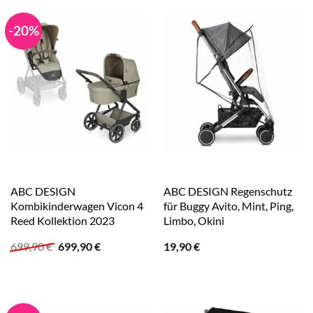
-20%
ABC DESIGN
ABC DESIGN Regenschutz
Kombikinderwagen Vicon 4
für Buggy Avito, Mint, Ping,
Reed Kollektion 2023
Limbo, Okini
Ursprünglicher
Aktueller
699,90
€
699,90
€
19,90
€
Preis
Preis
war:
ist:
699,90 €
699,90 €.