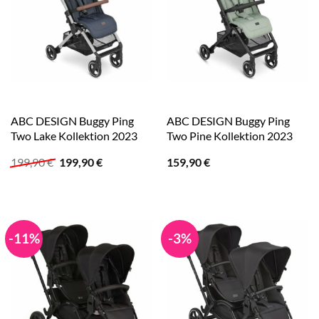
ABC DESIGN Buggy Ping
ABC DESIGN Buggy Ping
Two Lake Kollektion 2023
Two Pine Kollektion 2023
Ursprünglicher
Aktueller
199,90
€
199,90
€
159,90
€
Preis
Preis
war:
ist:
199,90 €
199,90 €.
-11%
-3%