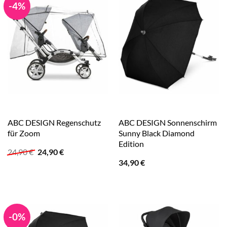
-4%
ABC DESIGN Regenschutz
ABC DESIGN Sonnenschirm
für Zoom
Sunny Black Diamond
Edition
Ursprünglicher
Aktueller
24,90
€
24,90
€
Preis
Preis
34,90
€
war:
ist:
24,90 €
24,90 €.
-0%