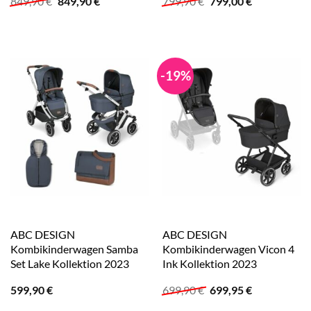
Ursprünglicher
Aktueller
Ursprünglicher
Aktueller
849,90
€
849,90
€
799,90
€
799,00
€
Preis
Preis
Preis
Preis
war:
ist:
war:
ist:
849,90 €
849,90 €.
799,90 €
799,00 €.
-19%
ABC DESIGN
ABC DESIGN
Kombikinderwagen Samba
Kombikinderwagen Vicon 4
Set Lake Kollektion 2023
Ink Kollektion 2023
Ursprünglicher
Aktueller
599,90
€
699,90
€
699,95
€
Preis
Preis