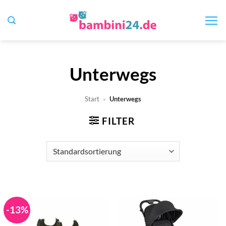
Zum
Inhalt
springen
Unterwegs
Start
»
Unterwegs
FILTER
-13%