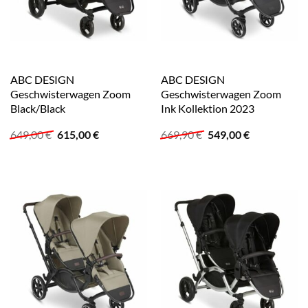
ABC DESIGN
ABC DESIGN
Geschwisterwagen Zoom
Geschwisterwagen Zoom
Black/Black
Ink Kollektion 2023
Ursprünglicher
Aktueller
Ursprünglicher
Aktueller
649,00
€
615,00
€
669,90
€
549,00
€
Preis
Preis
Preis
Preis
war:
ist:
war:
ist:
649,00 €
615,00 €.
669,90 €
549,00 €.