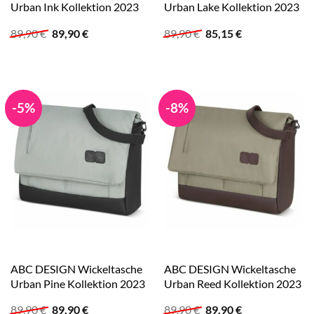
Urban Ink Kollektion 2023
Urban Lake Kollektion 2023
Ursprünglicher
Aktueller
Ursprünglicher
Aktueller
89,90
€
89,90
€
89,90
€
85,15
€
Preis
Preis
Preis
Preis
war:
ist:
war:
ist:
89,90 €
89,90 €.
89,90 €
85,15 €.
-5%
-8%
ABC DESIGN Wickeltasche
ABC DESIGN Wickeltasche
Urban Pine Kollektion 2023
Urban Reed Kollektion 2023
Ursprünglicher
Aktueller
Ursprünglicher
Aktueller
89,90
€
89,90
€
89,90
€
89,90
€