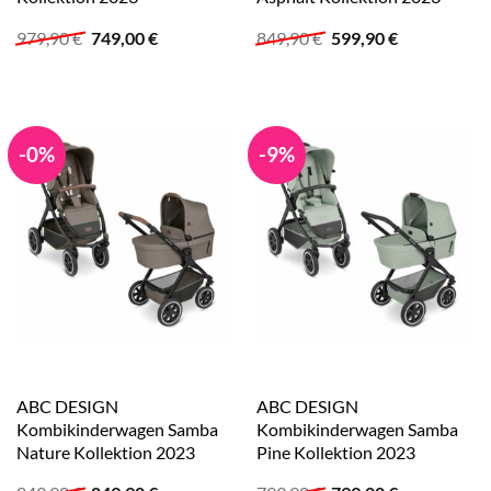
Ursprünglicher
Aktueller
Ursprünglicher
Aktueller
979,90
€
749,00
€
849,90
€
599,90
€
Preis
Preis
Preis
Preis
war:
ist:
war:
ist:
979,90 €
749,00 €.
849,90 €
599,90 €.
-0%
-9%
ABC DESIGN
ABC DESIGN
Kombikinderwagen Samba
Kombikinderwagen Samba
Nature Kollektion 2023
Pine Kollektion 2023