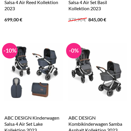
Salsa 4 Air Reed Kollektion
Salsa 4 Air Set Basil
2023
Kollektion 2023
Ursprünglicher
Aktueller
699,00
€
979,90
€
845,00
€
Preis
Preis
war:
ist:
979,90 €
845,00 €.
-10%
-0%
ABC DESIGN Kinderwagen
ABC DESIGN
Salsa 4 Air Set Lake
Kombikinderwagen Samba
Kollektion 2023
Asphalt Kollektion 2023