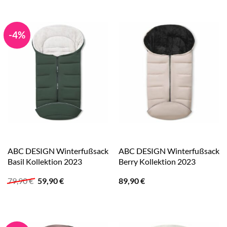
79,90 €
79,03 €.
-4%
ABC DESIGN Winterfußsack
ABC DESIGN Winterfußsack
Basil Kollektion 2023
Berry Kollektion 2023
Ursprünglicher
Aktueller
79,90
€
59,90
€
89,90
€
Preis
Preis
war:
ist:
79,90 €
59,90 €.