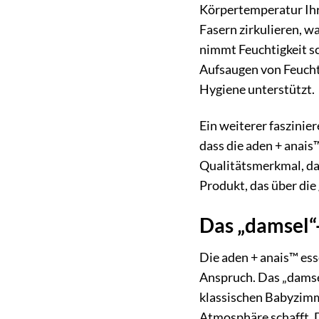
Körpertemperatur Ihr
Fasern zirkulieren, w
nimmt Feuchtigkeit s
Aufsaugen von Feuchti
Hygiene unterstützt.
Ein weiterer faszinie
dass die aden + anais
Qualitätsmerkmal, das
Produkt, das über die
Das „damsel“-
Die aden + anais™ es
Anspruch. Das „damsel
klassischen Babyzimme
Atmosphäre schafft. 