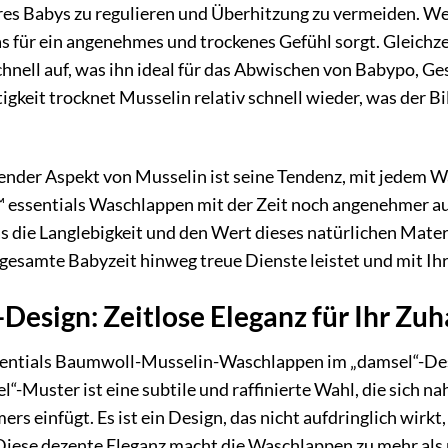
es Babys zu regulieren und Überhitzung zu vermeiden. Wenn
as für ein angenehmes und trockenes Gefühl sorgt. Gleichz
chnell auf, was ihn ideal für das Abwischen von Babypo, G
gkeit trocknet Musselin relativ schnell wieder, was der B
render Aspekt von Musselin ist seine Tendenz, mit jedem 
™ essentials Waschlappen mit der Zeit noch angenehmer auf
 die Langlebigkeit und den Wert dieses natürlichen Materia
 gesamte Babyzeit hinweg treue Dienste leistet und mit I
Design: Zeitlose Eleganz für Ihr Zu
sentials Baumwoll-Musselin-Waschlappen im „damsel“-Des
“-Muster ist eine subtile und raffinierte Wahl, die sich n
rs einfügt. Es ist ein Design, das nicht aufdringlich wirk
Diese dezente Eleganz macht die Waschlappen zu mehr al