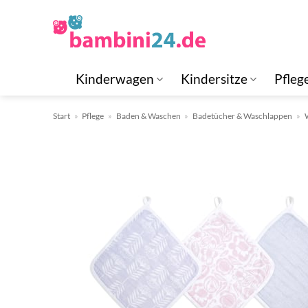
Zum
Inhalt
springen
Kinderwagen
Kindersitze
Pfleg
Start
»
Pflege
»
Baden & Waschen
»
Badetücher & Waschlappen
»