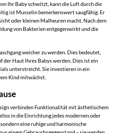
 Ihr Baby schwitzt, kann die Luft durch die
eitig ist Musselin bemerkenswert saugfähig. Er
esicht oder kleinen Malheuren macht. Nach dem
ildung von Bakterien entgegenwirkt und die
Waschgang weicher zu werden. Dies bedeutet,
 der Haut Ihres Babys werden. Dies ist ein
ls unterstreicht. Sie investieren in ein
hrem Kind mitwächst.
hause
ign verbinden Funktionalität mit ästhetischem
ahtlos in die Einrichtung jedes modernen oder
t, sondern eine ruhige und harmonische
s nur einem Gebrauchsgegenstand – sie werden