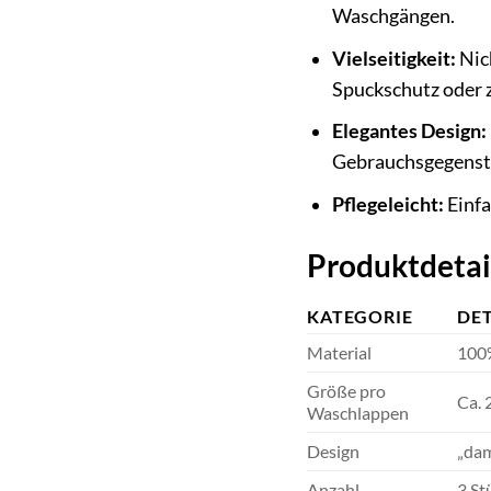
Waschgängen.
Vielseitigkeit:
Nich
Spuckschutz oder 
Elegantes Design:
Gebrauchsgegenstä
Pflegeleicht:
Einfa
Produktdetai
KATEGORIE
DET
Material
100%
Größe pro
Ca. 
Waschlappen
Design
„dam
Anzahl
3 St