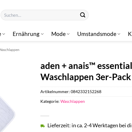
Suchen
nach:
e
Ernährung
Mode
Umstandsmode
K
Waschlappen
aden + anais™ essenti
Waschlappen 3er-Pack
Artikelnummer:
0842332152268
Kategorie:
Waschlappen
Lieferzeit: in ca. 2-4 Werktagen bei di