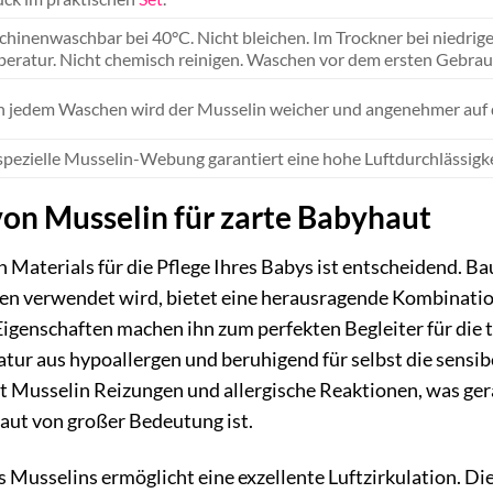
hinenwaschbar bei 40°C. Nicht bleichen. Im Trockner bei niedrige
eratur. Nicht chemisch reinigen. Waschen vor dem ersten Gebrau
 jedem Waschen wird der Musselin weicher und angenehmer auf de
spezielle Musselin-Webung garantiert eine hohe Luftdurchlässigkei
von Musselin für zarte Babyhaut
n Materials für die Pflege Ihres Babys ist entscheidend. B
en verwendet wird, bietet eine herausragende Kombinatio
Eigenschaften machen ihn zum perfekten Begleiter für die t
tur aus hypoallergen und beruhigend für selbst die sensi
t Musselin Reizungen und allergische Reaktionen, was ge
ut von großer Bedeutung ist.
 Musselins ermöglicht eine exzellente Luftzirkulation. Die