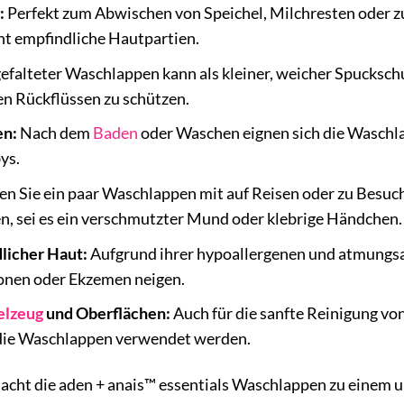
:
Perfekt zum Abwischen von Speichel, Milchresten oder z
nt empfindliche Hautpartien.
gefalteter Waschlappen kann als kleiner, weicher Spucksch
en Rückflüssen zu schützen.
en:
Nach dem
Baden
oder Waschen eignen sich die Waschl
ys.
 Sie ein paar Waschlappen mit auf Reisen oder zu Besuchen
n, sei es ein verschmutzter Mund oder klebrige Händchen.
licher Haut:
Aufgrund ihrer hypoallergenen und atmungsakt
ionen oder Ekzemen neigen.
elzeug
und Oberflächen:
Auch für die sanfte Reinigung vo
die Waschlappen verwendet werden.
macht die aden + anais™ essentials Waschlappen zu einem 