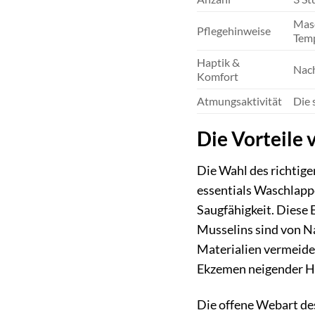
Masc
Pflegehinweise
Temp
Haptik &
Nach
Komfort
Atmungsaktivität
Die 
Die Vorteile 
Die Wahl des richtige
essentials Waschlapp
Saugfähigkeit. Diese 
Musselins sind von Na
Materialien vermeide
Ekzemen neigender Ha
Die offene Webart des