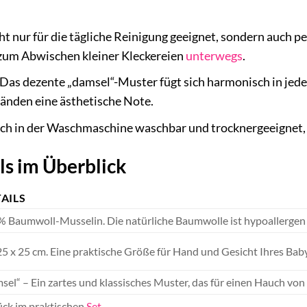
t nur für die tägliche Reinigung geeignet, sondern auch pe
zum Abwischen kleiner Kleckereien
unterwegs
.
Das dezente „damsel“-Muster fügt sich harmonisch in jed
nden eine ästhetische Note.
ch in der Waschmaschine waschbar und trocknergeeignet, w
ls im Überblick
AILS
 Baumwoll-Musselin. Die natürliche Baumwolle ist hypoallergen
25 x 25 cm. Eine praktische Größe für Hand und Gesicht Ihres Bab
sel“ – Ein zartes und klassisches Muster, das für einen Hauch von 
ück im praktischen
Set
.