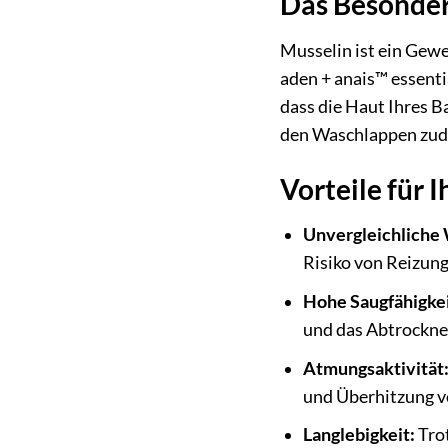
Das Besonder
Musselin ist ein Gewe
aden + anais™ essent
dass die Haut Ihres B
den Waschlappen zude
Vorteile für 
Unvergleichliche
Risiko von Reizun
Hohe Saugfähigkei
und das Abtrockne
Atmungsaktivität
und Überhitzung v
Langlebigkeit:
Trot