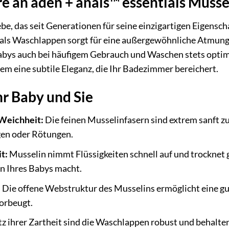
e an aden + anais™ essentials Muss
be, das seit Generationen für seine einzigartigen Eigensch
ials Waschlappen sorgt für eine außergewöhnliche Atmungs
abys auch bei häufigem Gebrauch und Waschen stets optima
m eine subtile Eleganz, die Ihr Badezimmer bereichert.
Ihr Baby und Sie
 Weichheit:
Die feinen Musselinfasern sind extrem sanft 
gen oder Rötungen.
t:
Musselin nimmt Flüssigkeiten schnell auf und trocknet gl
n Ihres Babys macht.
:
Die offene Webstruktur des Musselins ermöglicht eine gut
orbeugt.
z ihrer Zartheit sind die Waschlappen robust und behalte