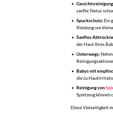
Gesichtsreinigung
sanfte Textur scho
Spuckschutz:
Ein 
Kleidung vor klein
Sanftes Abtrockn
der Haut Ihres Bab
Unterwegs:
Nehmen
Reinigungsaktione
Babys mit empfind
die zu Hautirritat
Reinigung von
Spi
Spielzeug können 
Diese Vielseitigkeit 