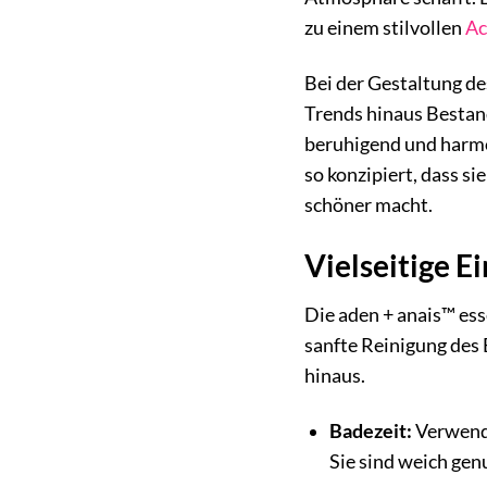
zu einem stilvollen
Ac
Bei der Gestaltung de
Trends hinaus Bestand
beruhigend und harmo
so konzipiert, dass s
schöner macht.
Vielseitige E
Die aden + anais™ es
sanfte Reinigung des
hinaus.
Badezeit:
Verwende
Sie sind weich gen