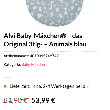
Alvi Baby-Mäxchen® – das
Original 3tlg- – Animals blau
Artikelnummer:
4010395749749
Kategorie:
Baby-Mäxchen
Lieferzeit: in ca. 2-4 Werktagen bei dir
Ursprünglicher
Aktueller
81,90
€
53,99
€
Preis
Preis