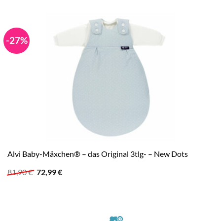
-27%
Alvi Baby-Mäxchen® – das Original 3tlg- – New Dots
Ursprünglicher
Aktueller
81,90
€
72,99
€
Preis
Preis
war:
ist:
81,90 €
72,99 €.