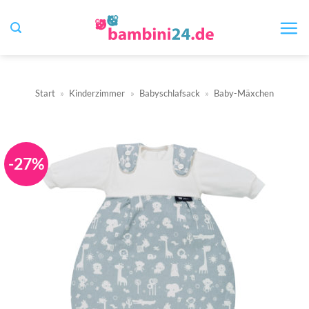
Zum
Inhalt
springen
Start
»
Kinderzimmer
»
Babyschlafsack
»
Baby-Mäxchen
-27%