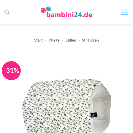
Zum
Inhalt
springen
Start
»
Pflege
»
Stillen
»
Stillkissen
-31%