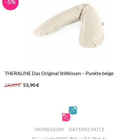
-5%
THERALINE Das Original Stillkissen – Punkte beige
Ursprünglicher
Aktueller
59,90
€
53,90
€
Preis
Preis
war:
ist:
59,90 €
53,90 €.
IMPRESSUM
DATENSCHUTZ