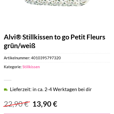
Alvi® Stillkissen to go Petit Fleurs
grün/weiß
Artikelnummer:
4010395797320
Kategorie:
Stillkissen
Lieferzeit: in ca. 2-4 Werktagen bei dir
Ursprünglicher
Aktueller
22,90
€
13,90
€
Preis
Preis