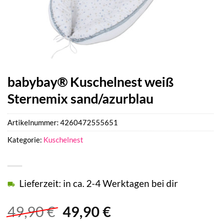
babybay® Kuschelnest weiß
Sternemix sand/azurblau
Artikelnummer:
4260472555651
Kategorie:
Kuschelnest
Lieferzeit: in ca. 2-4 Werktagen bei dir
Ursprünglicher
Aktueller
49,90
€
49,90
€