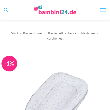
Zum
Inhalt
springen
Start
»
Kinderzimmer
»
Kinderbett-Zubehör
»
Nestchen
»
Kuschelnest
-1%