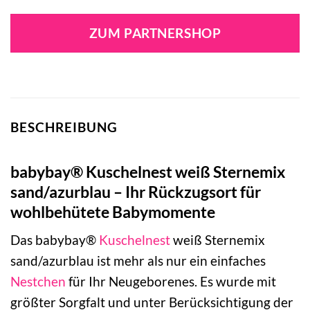
Preis
Preis
war:
ist:
ZUM PARTNERSHOP
49,90 €
49,90 €.
BESCHREIBUNG
babybay® Kuschelnest weiß Sternemix
sand/azurblau – Ihr Rückzugsort für
wohlbehütete Babymomente
Das babybay®
Kuschelnest
weiß Sternemix
sand/azurblau ist mehr als nur ein einfaches
Nestchen
für Ihr Neugeborenes. Es wurde mit
größter Sorgfalt und unter Berücksichtigung der