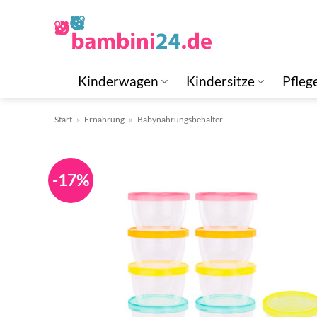
Zum
Inhalt
springen
Kinderwagen
Kindersitze
Pfleg
Start
»
Ernährung
»
Babynahrungsbehälter
-17%