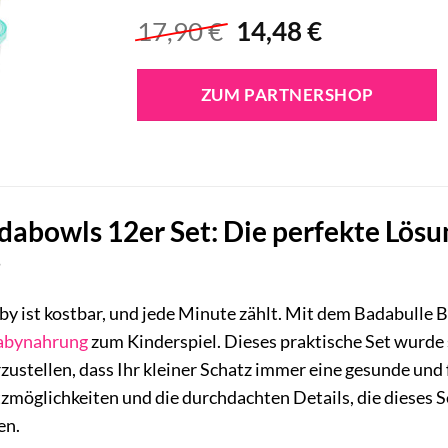
Ursprünglicher
Aktueller
17,90
€
14,48
€
Preis
Preis
war:
ist:
ZUM PARTNERSHOP
17,90 €
14,48 €.
dabowls 12er Set: Die perfekte Lös
g
by ist kostbar, und jede Minute zählt. Mit dem Badabulle
abynahrung
zum Kinderspiel. Dieses praktische Set wurde 
rzustellen, dass Ihr kleiner Schatz immer eine gesunde und
atzmöglichkeiten und die durchdachten Details, die dieses 
en.