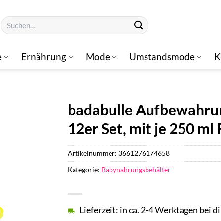
Suchen
nach:
e
Ernährung
Mode
Umstandsmode
K
badabulle Aufbewahru
12er Set, mit je 250 m
Artikelnummer:
3661276174658
Kategorie:
Babynahrungsbehälter
Lieferzeit: in ca. 2-4 Werktagen bei di