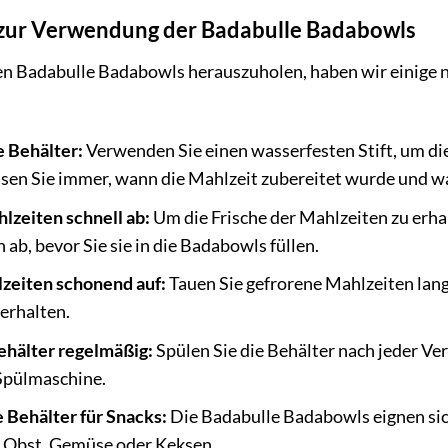
s zur Verwendung der Badabulle Badabowls
n Badabulle Badabowls herauszuholen, haben wir einige nü
e Behälter:
Verwenden Sie einen wasserfesten Stift, um d
ssen Sie immer, wann die Mahlzeit zubereitet wurde und wa
lzeiten schnell ab:
Um die Frische der Mahlzeiten zu erhal
 ab, bevor Sie sie in die Badabowls füllen.
lzeiten schonend auf:
Tauen Sie gefrorene Mahlzeiten lang
erhalten.
Behälter regelmäßig:
Spülen Sie die Behälter nach jeder Ve
 Spülmaschine.
 Behälter für Snacks:
Die Badabulle Badabowls eignen si
e Obst, Gemüse oder Keksen.