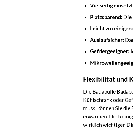
Vielseitig einsetz
Platzsparend:
Die 
Leicht zu reinigen
Auslaufsicher:
Dan
Gefriergeeignet:
I
Mikrowellengeeig
Flexibilität und
Die Badabulle Badabow
Kühlschrank oder Gef
muss, können Sie die 
erwärmen. Die Reinigu
wirklich wichtigen Di