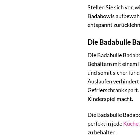
Stellen Sie sich vor,
Badabowls aufbewahre
entspannt zurücklehn
Die Badabulle B
Die Badabulle Badabow
Behältern mit einem 
und somit sicher für 
Auslaufen verhindert 
Gefrierschrank spart
Kinderspiel macht.
Die Badabulle Badabo
perfekt in jede
Küche
zu behalten.