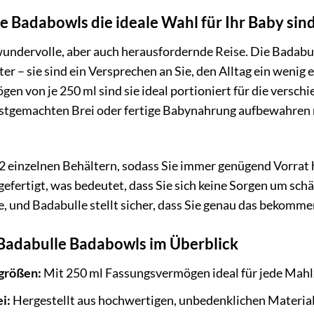
 Badabowls die ideale Wahl für Ihr Baby sin
 wundervolle, aber auch herausfordernde Reise. Die Badabu
 – sie sind ein Versprechen an Sie, den Alltag ein wenig e
n von je 250 ml sind sie ideal portioniert für die versch
bstgemachten Brei oder fertige Babynahrung aufbewahren 
12 einzelnen Behältern, sodass Sie immer genügend Vorrat
efertigt, was bedeutet, dass Sie sich keine Sorgen um sc
e, und Badabulle stellt sicher, dass Sie genau das bekomme
 Badabulle Badabowls im Überblick
größen:
Mit 250 ml Fassungsvermögen ideal für jede Mahlz
i:
Hergestellt aus hochwertigen, unbedenklichen Material