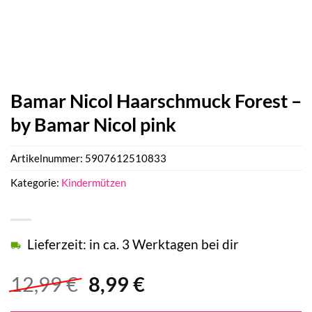
Bamar Nicol Haarschmuck Forest –
by Bamar Nicol pink
Artikelnummer:
5907612510833
Kategorie:
Kindermützen
Lieferzeit: in ca. 3 Werktagen bei dir
Ursprünglicher
Aktueller
12,99
€
8,99
€
Preis
Preis