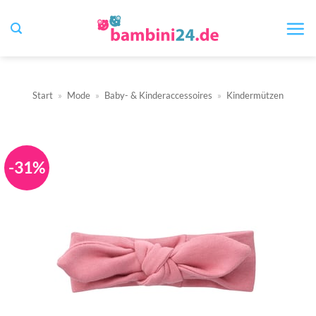
Zum
Inhalt
springen
Start
»
Mode
»
Baby- & Kinderaccessoires
»
Kindermützen
-31%