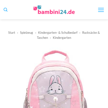
Zum
Inhalt
springen
Start
»
Spielzeug
»
Kindergarten- & Schulbedarf
»
Rucksäcke &
Taschen
»
Kindergarten