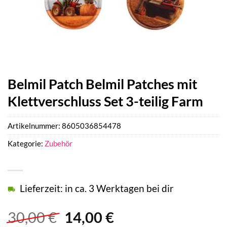
Belmil Patch Belmil Patches mit
Klettverschluss Set 3-teilig Farm
Artikelnummer:
8605036854478
Kategorie:
Zubehör
Lieferzeit: in ca. 3 Werktagen bei dir
Ursprünglicher
Aktueller
30,00
€
14,00
€