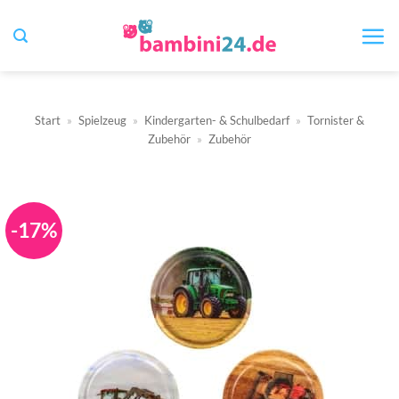
Zum
Inhalt
springen
Start
»
Spielzeug
»
Kindergarten- & Schulbedarf
»
Tornister &
Zubehör
»
Zubehör
-17%