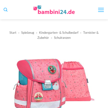
Zum
Inhalt
springen
Start
»
Spielzeug
»
Kindergarten- & Schulbedarf
»
Tornister &
Zubehör
»
Schulranzen