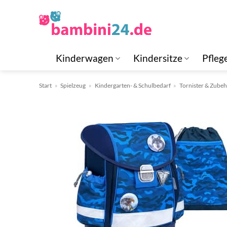
Zum
Inhalt
springen
Kinderwagen
Kindersitze
Pfleg
Start
»
Spielzeug
»
Kindergarten- & Schulbedarf
»
Tornister & Zube