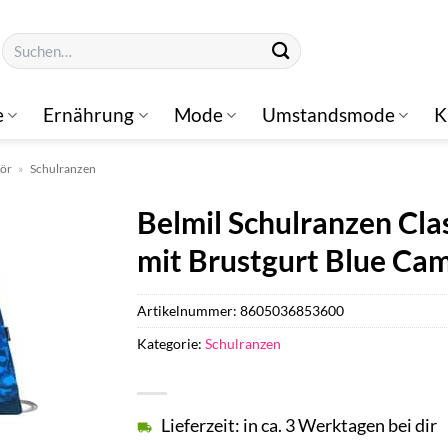
Suchen
nach:
e
Ernährung
Mode
Umstandsmode
K
hör
»
Schulranzen
Belmil Schulranzen Clas
mit Brustgurt Blue Ca
Artikelnummer:
8605036853600
Kategorie:
Schulranzen
Lieferzeit: in ca. 3 Werktagen bei dir