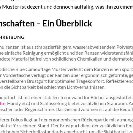
s Muster ist dezent und dennoch auffällig, was ihn zu ein
nschaften – Ein Überblick
HREIBUNG
hulranzen ist aus strapazierfähigem, wasserabweisendem Polyester
ne einfache Reinigung ermöglicht und den Ranzen widerstandsfäh
dete Material ist frei von schädlichen Chemikalien und dermatol
dische Blue Camouflage Muster verleiht dem Ranzen einen spor
r Vordertasche verfügt der Ranzen über ergonomisch geformte, ge
erstellbaren Brustgurt für optimalen Tragekomfort. Reflektierend
n die Sichtbarkeit bei schlechten Lichtverhältnissen.
uptfach ist mit einer stabilen Trennwand für Bücher ausgestattet
fte
, Handy etc.) und Schlüsselring bietet zusätzlichen Stauraum. A
laschen oder Regenschirme. Das Gesamtvolumen ist auf die Bedür
erer Fokus liegt auf der ergonomischen Rückenpartie mit atmungs
latte für sicheren Stand. Der Brustgurt dient der zusätzlichen En
ach hohen Sicherheitsstandards angebracht, um die Sichtbarkeit z