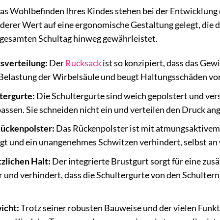
s Wohlbefinden Ihres Kindes stehen bei der Entwicklung d
erer Wert auf eine ergonomische Gestaltung gelegt, die
 gesamten Schultag hinweg gewährleistet.
sverteilung:
Der
Rucksack
ist so konzipiert, dass das Gew
 Belastung der Wirbelsäule und beugt Haltungsschäden vor
tergurte:
Die Schultergurte sind weich gepolstert und vers
assen. Sie schneiden nicht ein und verteilen den Druck a
ückenpolster:
Das Rückenpolster ist mit atmungsaktivem M
orgt und ein unangenehmes Schwitzen verhindert, selbst a
tzlichen Halt:
Der integrierte Brustgurt sorgt für eine zusä
 und verhindert, dass die Schultergurte von den Schulter
icht:
Trotz seiner robusten Bauweise und der vielen Funkt