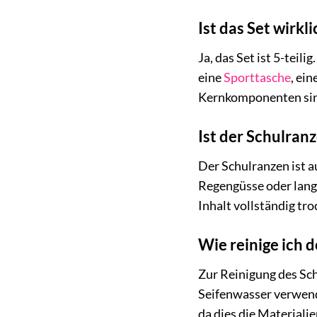
Ist das Set wirkl
Ja, das Set ist 5-teil
eine
Sporttasche
, ei
Kernkomponenten sind 
Ist der Schulran
Der Schulranzen ist a
Regengüsse oder lang
Inhalt vollständig tro
Wie reinige ich 
Zur Reinigung des Sch
Seifenwasser verwend
da dies die Materiali