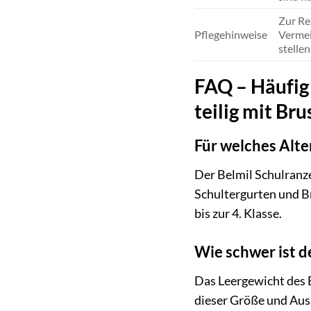
Zur Re
Pflegehinweise
Vermei
stellen
FAQ – Häufig 
teilig mit Br
Für welches Alte
Der Belmil Schulranze
Schultergurten und Br
bis zur 4. Klasse.
Wie schwer ist de
Das Leergewicht des B
dieser Größe und Auss