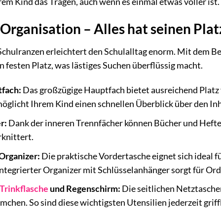
hrem Kind das Tragen, auch wenn es einmal etwas voller ist.
rganisation – Alles hat seinen Plat
 Schulranzen erleichtert den Schulalltag enorm. Mit dem Be
n festen Platz, was lästiges Suchen überflüssig macht.
fach:
Das großzügige Hauptfach bietet ausreichend Platz f
öglicht Ihrem Kind einen schnellen Überblick über den Inh
r:
Dank der inneren Trennfächer können Bücher und Hefte 
knittert.
Organizer:
Die praktische Vordertasche eignet sich ideal f
 integrierter Organizer mit Schlüsselanhänger sorgt für Or
Trinkflasche
und Regenschirm:
Die seitlichen Netztaschen
mchen. So sind diese wichtigsten Utensilien jederzeit griff