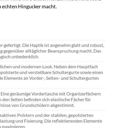
em echten Hingucker macht.
 gefertigt. Die Haptik ist angenehm glatt und robust,
ig gegenüber alltäglicher Beanspruchung macht. Das
ogisch unbedenklich.
tlichen und modernen Look. Neben dem Hauptfach
polsterte und verstellbare Schultergurte sowie einen
e Elemente an Vorder-, Seiten- und Schultergurten
. Eine geräumige Vordertasche mit Organizerfächern
n den Seiten befinden sich elastische Fächer für
fnisse von Grundschülern abgestimmt.
aktiven Polstern und der stabilen, gepolsterten
tlastung und Fixierung. Die reflektierenden Elemente
u maximieren.