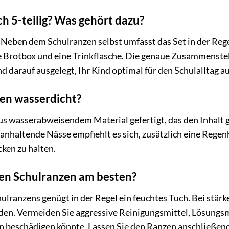
ich 5-teilig? Was gehört dazu?
ig. Neben dem Schulranzen selbst umfasst das Set in der Re
ne Brotbox und eine Trinkflasche. Die genaue Zusammenstel
darauf ausgelegt, Ihr Kind optimal für den Schulalltag a
zen wasserdicht?
us wasserabweisendem Material gefertigt, das den Inhalt g
anhaltende Nässe empfiehlt es sich, zusätzlich eine Rege
cken zu halten.
den Schulranzen am besten?
ulranzens genügt in der Regel ein feuchtes Tuch. Bei stä
en. Vermeiden Sie aggressive Reinigungsmittel, Lösungsm
en beschädigen könnte. Lassen Sie den Ranzen anschließend