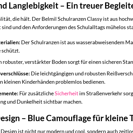
d Langlebigkeit – Ein treuer Begleit
lität, die hält. Der Belmil Schulranzen Classy ist aus hochw
t sind und den Anforderungen des Schulalltags mühelos st
erialien:
Der Schulranzen ist aus wasserabweisendem Mater
 schützt.
n robuster, verstärkter Boden sorgt für einen sicheren St
verschlüsse:
Die leichtgängigen und robusten Reißverschl
von kleinen Kinderhänden problemlos bedienen.
lemente:
Für zusätzliche
Sicherheit
im Straßenverkehr sorge
g und Dunkelheit sichtbar machen.
esign – Blue Camouflage für kleine 
esign ist nicht nur modern und cool, sondern auch zeitlos