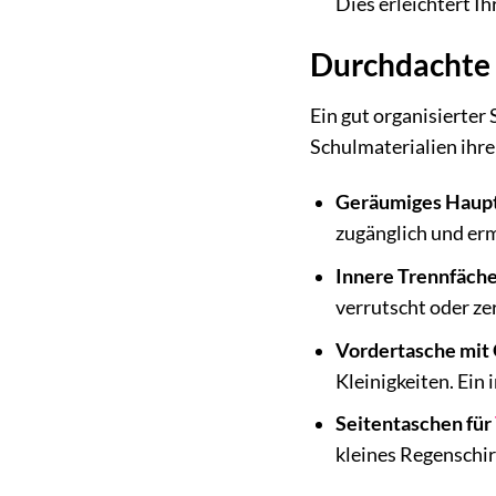
Dies erleichtert I
Durchdachte O
Ein gut organisierter
Schulmaterialien ihre
Geräumiges Haupt
zugänglich und erm
Innere Trennfäche
verrutscht oder zer
Vordertasche mit 
Kleinigkeiten. Ein
Seitentaschen für
kleines Regenschir