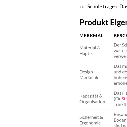
zur Schule tragen. Da
Produkt Eige
MERKMAL
BESC
Der Sc
Material &
was ei
Haptik
verwen
Das mo
Design-
und de
Merkmale
höhenv
erhöhe
Das Ha
Kapazität &
(für
Sti
Organisation
Trinkf
Besond
Sicherheit &
Bodenp
Ergonomie
sind n