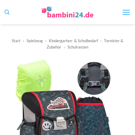
Zum
Inhalt
springen
Start
»
Spielzeug
»
Kindergarten- & Schulbedarf
»
Tornister &
Zubehör
»
Schulranzen