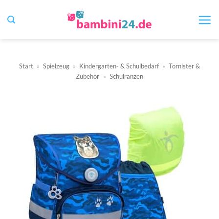
Zum
Inhalt
springen
Start
»
Spielzeug
»
Kindergarten- & Schulbedarf
»
Tornister &
Zubehör
»
Schulranzen