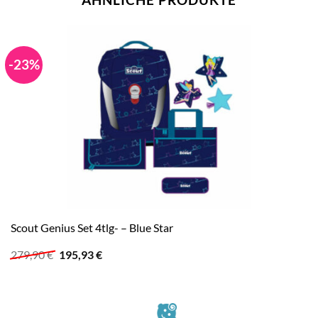
-23%
Scout Genius Set 4tlg- – Blue Star
Ursprünglicher
Aktueller
279,90
€
195,93
€
Preis
Preis
war:
ist:
279,90 €
195,93 €.