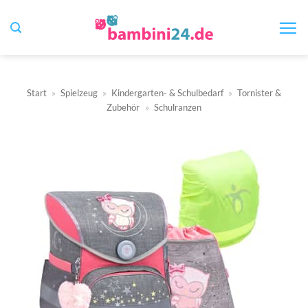
Zum
Inhalt
springen
Start
»
Spielzeug
»
Kindergarten- & Schulbedarf
»
Tornister &
Zubehör
»
Schulranzen