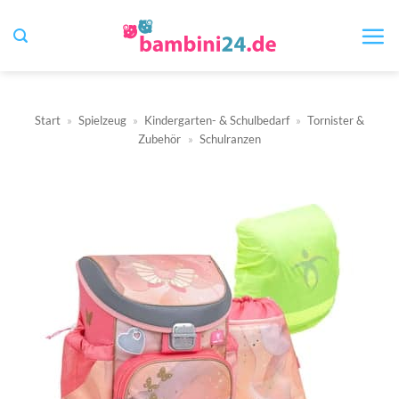
Zum
Inhalt
springen
Start
»
Spielzeug
»
Kindergarten- & Schulbedarf
»
Tornister &
Zubehör
»
Schulranzen