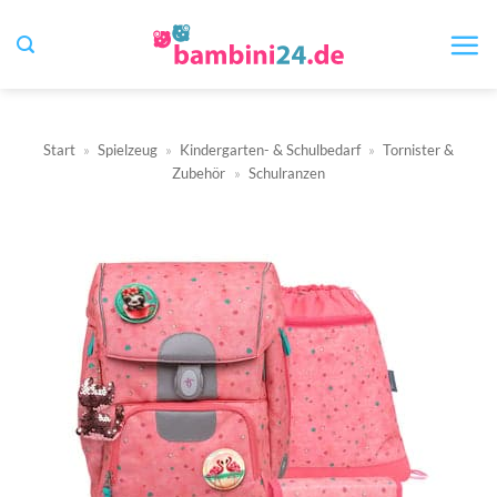
Zum
Inhalt
springen
Start
»
Spielzeug
»
Kindergarten- & Schulbedarf
»
Tornister &
Zubehör
»
Schulranzen