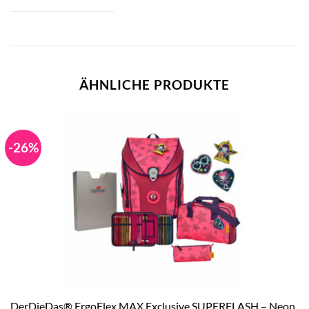
ÄHNLICHE PRODUKTE
-26%
DerDieDas® ErgoFlex MAX Exclusive SUPERFLASH – Neon