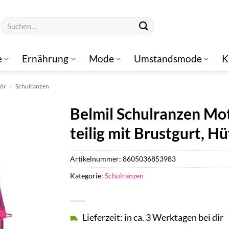
Suchen
nach:
e
Ernährung
Mode
Umstandsmode
K
hör
»
Schulranzen
Belmil Schulranzen Mot
teilig mit Brustgurt, H
Artikelnummer:
8605036853983
Kategorie:
Schulranzen
Lieferzeit: in ca. 3 Werktagen bei dir