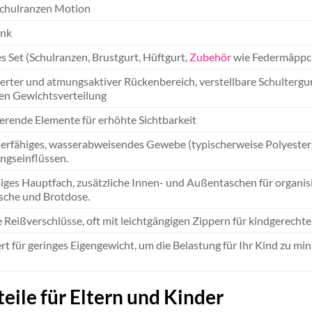
Schulranzen Motion
ink
es Set (Schulranzen, Brustgurt, Hüftgurt,
Zubehör
wie Federmäppch
erter und atmungsaktiver Rückenbereich, verstellbare Schultergu
en Gewichtsverteilung
ierende Elemente für erhöhte Sichtbarkeit
ierfähiges, wasserabweisendes Gewebe (typischerweise Polyester) 
ngseinflüssen.
ges Hauptfach, zusätzliche Innen- und Außentaschen für organis
asche und Brotdose.
 Reißverschlüsse, oft mit leichtgängigen Zippern für kindgerecht
rt für geringes Eigengewicht, um die Belastung für Ihr Kind zu m
eile für Eltern und Kinder