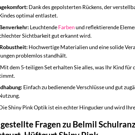
agekomfort:
Dank des gepolsterten Rückens, der verstellba
Kindes optimal entlastet.
aßenverkehr:
Leuchtende
Farben
und reflektierende Elemen
lechter Sichtbarkeit gut erkannt wird.
 Robustheit:
Hochwertige Materialien und eine solide Vera
rungen problemlos standhält.
Mit dem 5-teiligen Set erhalten Sie alles, was Ihr Kind für
timmt.
ndhabung:
Einfach zu bedienende Verschlüsse und gut zugän
Nutzung.
Die Shiny Pink Optik ist ein echter Hingucker und wird Ihr
gestellte Fragen zu Belmil Schulran
ustgurt, Hüftgurt Shiny Pink