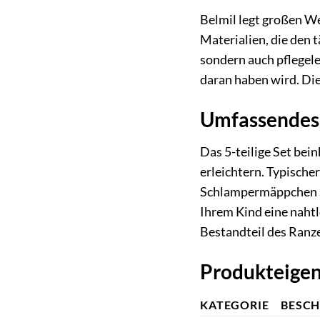
Belmil legt großen We
Materialien, die den 
sondern auch pflegel
daran haben wird. Die
Umfassendes 
Das 5-teilige Set bei
erleichtern. Typische
Schlampermäppchen so
Ihrem Kind eine nahtl
Bestandteil des Ranz
Produkteigen
KATEGORIE
BESCH