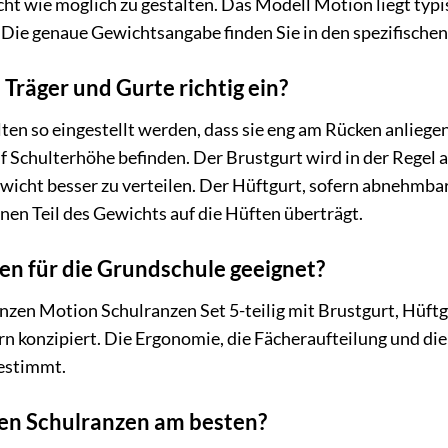
cht wie möglich zu gestalten. Das Modell Motion liegt ty
. Die genaue Gewichtsangabe finden Sie in den spezifisch
e Träger und Gurte richtig ein?
lten so eingestellt werden, dass sie eng am Rücken anliegen
uf Schulterhöhe befinden. Der Brustgurt wird in der Regel a
ewicht besser zu verteilen. Der Hüftgurt, sofern abnehmbar
inen Teil des Gewichts auf die Hüften überträgt.
zen für die Grundschule geeignet?
nzen Motion Schulranzen Set 5-teilig mit Brustgurt, Hüftgu
 konzipiert. Die Ergonomie, die Fächeraufteilung und die
estimmt.
den Schulranzen am besten?