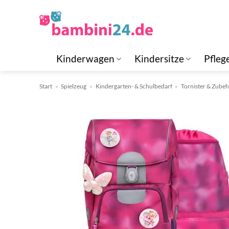
Zum
Inhalt
springen
Kinderwagen
Kindersitze
Pfleg
Start
»
Spielzeug
»
Kindergarten- & Schulbedarf
»
Tornister & Zube