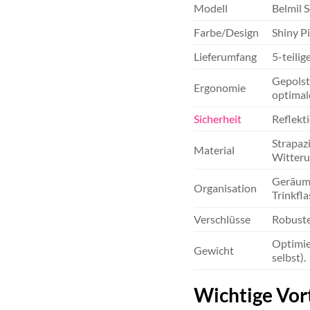
Modell
Belmil 
Farbe/Design
Shiny P
Lieferumfang
5-teilig
Gepolst
Ergonomie
optimal
Sicherheit
Reflekt
Strapaz
Material
Witteru
Geräumi
Organisation
Trinkfl
Verschlüsse
Robuste
Optimie
Gewicht
selbst).
Wichtige Vort