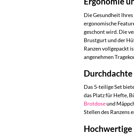
Ergonomie un
Die Gesundheit Ihres 
ergonomische Features
geschont wird. Die ve
Brustgurt und der Hüf
Ranzen vollgepackt is
angenehmen Tragekomf
Durchdachte 
Das 5-teilige Set bie
das Platz für Hefte, 
Brotdose
und Mäppche
Stellen des Ranzens e
Hochwertige 