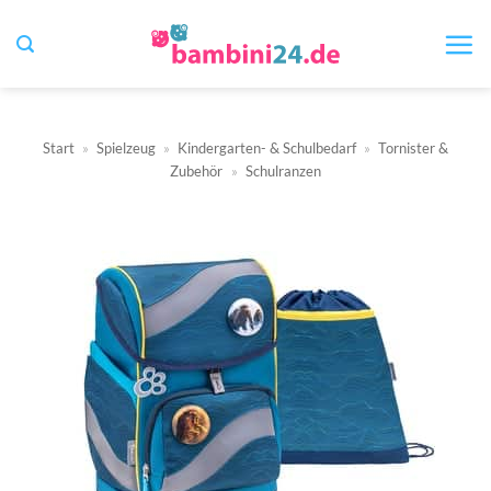
Zum
Inhalt
springen
Start
»
Spielzeug
»
Kindergarten- & Schulbedarf
»
Tornister &
Zubehör
»
Schulranzen