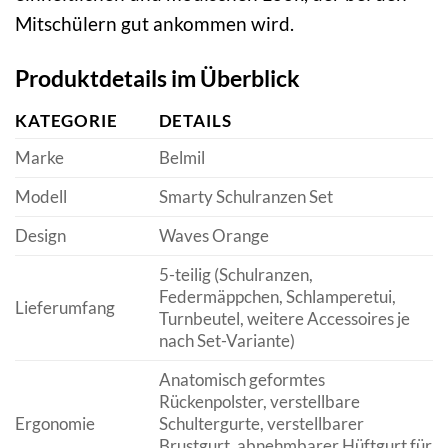
Mitschülern gut ankommen wird.
Produktdetails im Überblick
KATEGORIE
DETAILS
Marke
Belmil
Modell
Smarty Schulranzen Set
Design
Waves Orange
5-teilig (Schulranzen,
Federmäppchen, Schlamperetui,
Lieferumfang
Turnbeutel, weitere Accessoires je
nach Set-Variante)
Anatomisch geformtes
Rückenpolster, verstellbare
Ergonomie
Schultergurte, verstellbarer
Brustgurt, abnehmbarer Hüftgurt für