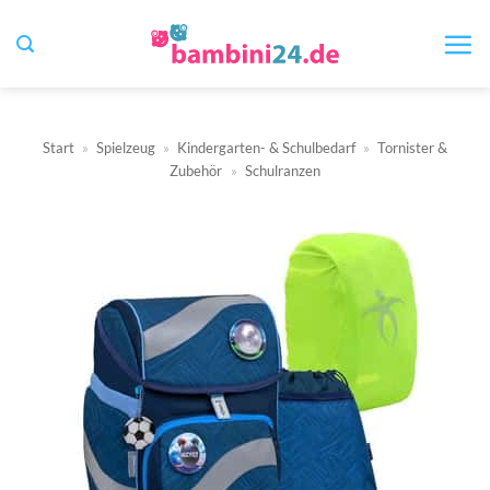
Zum
Inhalt
springen
Start
»
Spielzeug
»
Kindergarten- & Schulbedarf
»
Tornister &
Zubehör
»
Schulranzen