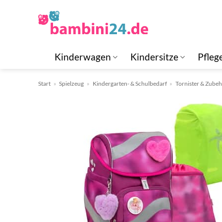
Zum
Inhalt
springen
Kinderwagen
Kindersitze
Pfleg
Start
»
Spielzeug
»
Kindergarten- & Schulbedarf
»
Tornister & Zube