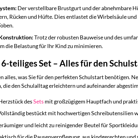
system:
Der verstellbare Brustgurt und der abnehmbare Hü
ern, Rücken und Hüfte. Dies entlastet die Wirbelsäule und s
Toben.
Konstruktion:
Trotz der robusten Bauweise und des umfan
m die Belastung für Ihr Kind zu minimieren.
-teiliges Set – Alles für den Schulst
en alles, was Sie für den perfekten Schulstart benötigen. 
, die den Schulalltag erleichtern und aufeinander abgesti
Herzstück des
Sets
mit großzügigem Hauptfach und prakti
ollständig bestückt mit hochwertigen Schreibutensilien wie
eräumiger und leicht zu reinigender Beutel für Sportkleid
ktisch für die Pausenverpflegung, aus kindgerechten und s