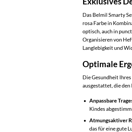
Exklusives D
Das Belmil Smarty Set
rosa Farbe in Kombina
optisch, auch in punc
Organisieren von Hef
Langlebigkeit und Wid
Optimale Erg
Die Gesundheit Ihres 
ausgestattet, die den
Anpassbare Trage
Kindes abgestimmt 
Atmungsaktiver R
das für eine gute 