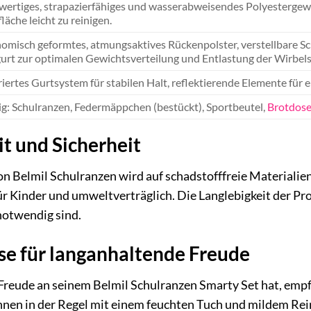
ertiges, strapazierfähiges und wasserabweisendes Polyestergewe
läche leicht zu reinigen.
omisch geformtes, atmungsaktives Rückenpolster, verstellbare Sc
urt zur optimalen Gewichtsverteilung und Entlastung der Wirbels
riertes Gurtsystem für stabilen Halt, reflektierende Elemente für 
lig: Schulranzen, Federmäppchen (bestückt), Sportbeutel,
Brotdos
t und Sicherheit
on Belmil Schulranzen wird auf schadstofffreie Materiali
 für Kinder und umweltverträglich. Die Langlebigkeit der Pr
notwendig sind.
se für langanhaltende Freude
Freude an seinem Belmil Schulranzen Smarty Set hat, empf
en in der Regel mit einem feuchten Tuch und mildem Rein