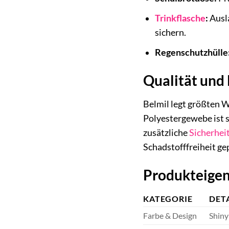
Trinkflasche
:
Ausla
sichern.
Regenschutzhülle
Qualität und 
Belmil legt größten 
Polyestergewebe ist s
zusätzliche
Sicherhei
Schadstofffreiheit ge
Produkteigen
KATEGORIE
DET
Farbe & Design
Shiny