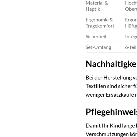
Material &
Hochw
Haptik
Oberf
Ergonomie &
Ergon
Tragekomfort
Hüftg
Sicherheit
Integ
Set-Umfang
6-tei
Nachhaltigkei
Bei der Herstellung v
Textilien sind sicher
weniger Ersatzkäufe 
Pflegehinwei
Damit Ihr Kind lange 
Verschmutzungen könn