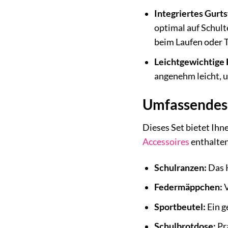
Integriertes Gurt
optimal auf Schult
beim Laufen oder 
Leichtgewichtige 
angenehm leicht, u
Umfassendes 6
Dieses Set bietet Ihn
Accessoires
enthalten
Schulranzen:
Das 
Federmäppchen:
V
Sportbeutel:
Ein g
Schulbrotdose:
Pra