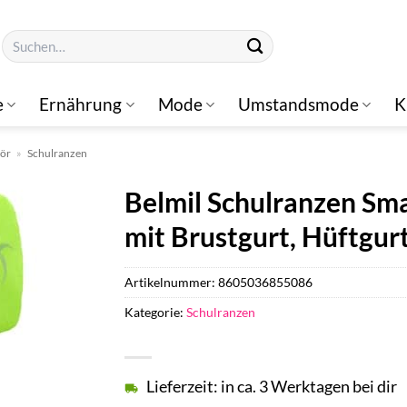
Suchen
nach:
e
Ernährung
Mode
Umstandsmode
K
hör
»
Schulranzen
Belmil Schulranzen Sma
mit Brustgurt, Hüftgur
Artikelnummer:
8605036855086
Kategorie:
Schulranzen
Lieferzeit: in ca. 3 Werktagen bei dir