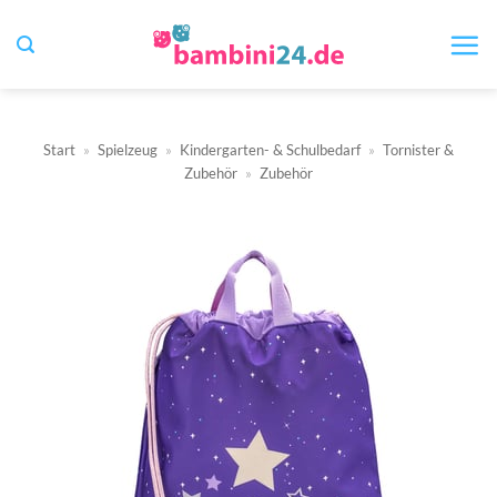
Zum
Inhalt
springen
Start
»
Spielzeug
»
Kindergarten- & Schulbedarf
»
Tornister &
Zubehör
»
Zubehör