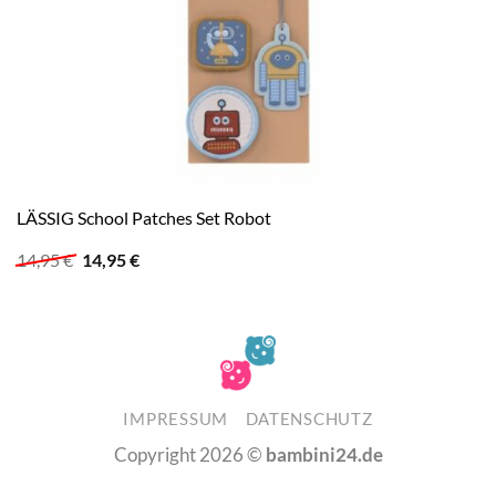
LÄSSIG School Patches Set Robot
Ursprünglicher
Aktueller
14,95
€
14,95
€
Preis
Preis
war:
ist:
14,95 €
14,95 €.
IMPRESSUM
DATENSCHUTZ
Copyright 2026 ©
bambini24.de