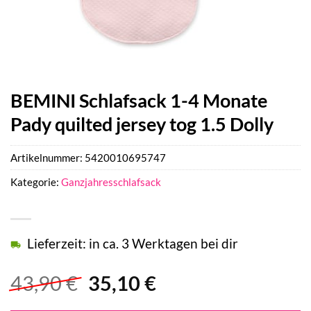
BEMINI Schlafsack 1-4 Monate
Pady quilted jersey tog 1.5 Dolly
Artikelnummer:
5420010695747
Kategorie:
Ganzjahresschlafsack
Lieferzeit: in ca. 3 Werktagen bei dir
Ursprünglicher
Aktueller
43,90
€
35,10
€
Preis
Preis