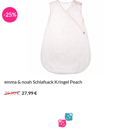
-25%
emma & noah Schlafsack Kringel Peach
Ursprünglicher
Aktueller
39,90
€
27,99
€
Preis
Preis
war:
ist:
39,90 €
27,99 €.