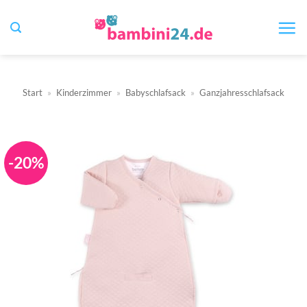
Zum
Inhalt
springen
Start
»
Kinderzimmer
»
Babyschlafsack
»
Ganzjahresschlafsack
-20%