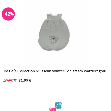
-42%
Be Be ’s Collection Musselin Winter-Schlafsack wattiert grau
Ursprünglicher
Aktueller
59,90
€
31,99
€
Preis
Preis
war:
ist:
59,90 €
31,99 €.