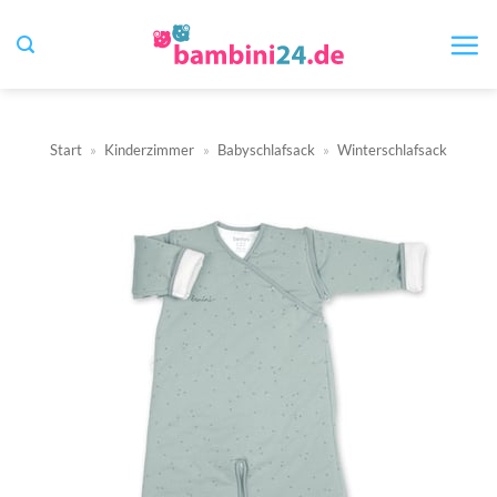
Zum
Inhalt
springen
Start
»
Kinderzimmer
»
Babyschlafsack
»
Winterschlafsack