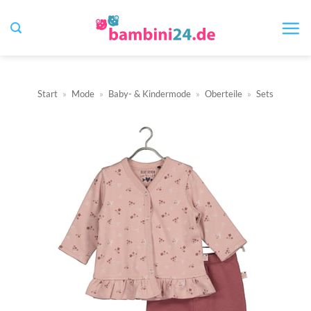
Zum
Inhalt
springen
Start
»
Mode
»
Baby- & Kindermode
»
Oberteile
»
Sets