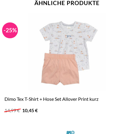
ÄHNLICHE PRODUKTE
-25%
Dimo Tex T-Shirt + Hose Set Allover Print kurz
Ursprünglicher
Aktueller
14,99
€
10,45
€
Preis
Preis
war:
ist:
14,99 €
10,45 €.