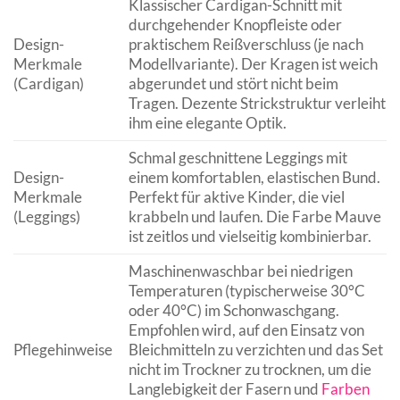
Klassischer Cardigan-Schnitt mit
durchgehender Knopfleiste oder
Design-
praktischem Reißverschluss (je nach
Merkmale
Modellvariante). Der Kragen ist weich
(Cardigan)
abgerundet und stört nicht beim
Tragen. Dezente Strickstruktur verleiht
ihm eine elegante Optik.
Schmal geschnittene Leggings mit
Design-
einem komfortablen, elastischen Bund.
Merkmale
Perfekt für aktive Kinder, die viel
(Leggings)
krabbeln und laufen. Die Farbe Mauve
ist zeitlos und vielseitig kombinierbar.
Maschinenwaschbar bei niedrigen
Temperaturen (typischerweise 30°C
oder 40°C) im Schonwaschgang.
Empfohlen wird, auf den Einsatz von
Pflegehinweise
Bleichmitteln zu verzichten und das Set
nicht im Trockner zu trocknen, um die
Langlebigkeit der Fasern und
Farben