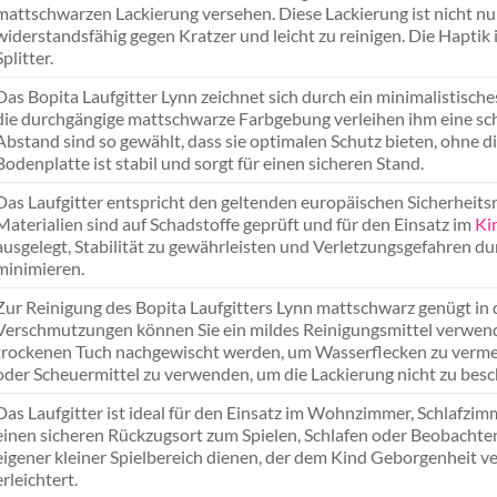
mattschwarzen Lackierung versehen. Diese Lackierung ist nicht n
widerstandsfähig gegen Kratzer und leicht zu reinigen. Die Haptik
Splitter.
Das Bopita Laufgitter Lynn zeichnet sich durch ein minimalistisc
die durchgängige mattschwarze Farbgebung verleihen ihm eine schl
Abstand sind so gewählt, dass sie optimalen Schutz bieten, ohne di
Bodenplatte ist stabil und sorgt für einen sicheren Stand.
Das Laufgitter entspricht den geltenden europäischen Sicherhei
Materialien sind auf Schadstoffe geprüft und für den Einsatz im
Ki
ausgelegt, Stabilität zu gewährleisten und Verletzungsgefahren du
minimieren.
Zur Reinigung des Bopita Laufgitters Lynn mattschwarz genügt in de
Verschmutzungen können Sie ein mildes Reinigungsmittel verwend
trockenen Tuch nachgewischt werden, um Wasserflecken zu vermeid
oder Scheuermittel zu verwenden, um die Lackierung nicht zu besc
Das Laufgitter ist ideal für den Einsatz im Wohnzimmer, Schlafzim
einen sicheren Rückzugsort zum Spielen, Schlafen oder Beobachten
eigener kleiner Spielbereich dienen, der dem Kind Geborgenheit verm
erleichtert.