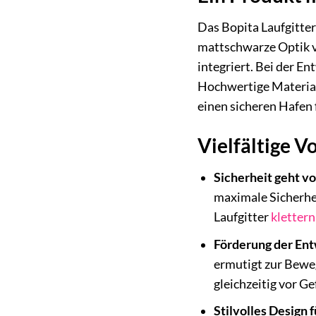
Das Bopita Laufgitter
mattschwarze Optik v
integriert. Bei der E
Hochwertige Materiali
einen sicheren Hafen
Vielfältige Vo
Sicherheit geht vo
maximale Sicherhei
Laufgitter
klettern
Förderung der Ent
ermutigt zur Beweg
gleichzeitig vor G
Stilvolles Design 