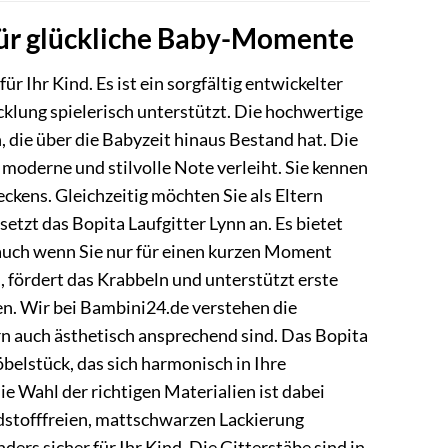
 für glückliche Baby-Momente
 Ihr Kind. Es ist ein sorgfältig entwickelter
cklung spielerisch unterstützt. Die hochwertige
, die über die Babyzeit hinaus Bestand hat. Die
 moderne und stilvolle Note verleiht. Sie kennen
ckens. Gleichzeitig möchten Sie als Eltern
setzt das Bopita Laufgitter Lynn an. Es bietet
t, auch wenn Sie nur für einen kurzen Moment
, fördert das Krabbeln und unterstützt erste
en. Wir bei Bambini24.de verstehen die
rn auch ästhetisch ansprechend sind. Das Bopita
Möbelstück, das sich harmonisch in Ihre
e Wahl der richtigen Materialien ist dabei
adstofffreien, mattschwarzen Lackierung
ders sicher für Ihr Kind. Die Gitterstäbe sind in