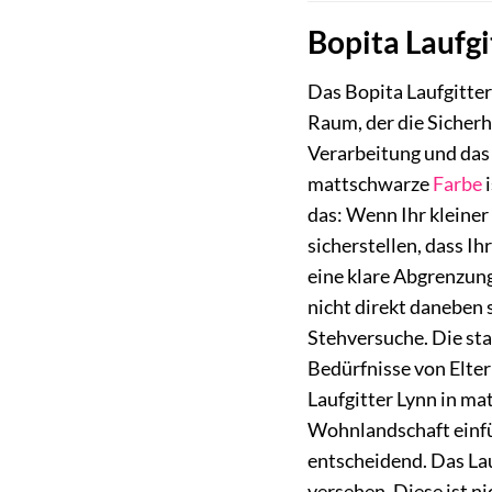
Bopita Laufg
Das Bopita Laufgitter
Raum, der die Sicherh
Verarbeitung und das 
mattschwarze
Farbe
i
das: Wenn Ihr kleiner
sicherstellen, dass Ih
eine klare Abgrenzung
nicht direkt daneben 
Stehversuche. Die sta
Bedürfnisse von Elter
Laufgitter Lynn in mat
Wohnlandschaft einfüg
entscheidend. Das Lau
versehen. Diese ist ni