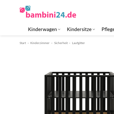
Zum
Inhalt
springen
Kinderwagen
Kindersitze
Pfleg
Start
»
Kinderzimmer
»
Sicherheit
»
Laufgitter