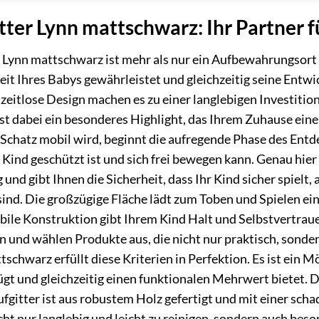
itter Lynn mattschwarz: Ihr Partner
 Lynn mattschwarz ist mehr als nur ein Aufbewahrungsort für
eit Ihres Babys gewährleistet und gleichzeitig seine Entwi
zeitlose Design machen es zu einer langlebigen Investition
st dabei ein besonderes Highlight, das Ihrem Zuhause eine
 Schatz mobil wird, beginnt die aufregende Phase des Entde
r Kind geschützt ist und sich frei bewegen kann. Genau hier 
 und gibt Ihnen die Sicherheit, dass Ihr Kind sicher spiel
sind. Die großzügige Fläche lädt zum Toben und Spielen ein
bile Konstruktion gibt Ihrem Kind Halt und Selbstvertrau
n und wählen Produkte aus, die nicht nur praktisch, sonde
tschwarz erfüllt diese Kriterien in Perfektion. Es ist ein 
t und gleichzeitig einen funktionalen Mehrwert bietet. Di
fgitter ist aus robustem Holz gefertigt und mit einer sch
cht nur langlebig und leicht zu reinigen, sondern auch beson