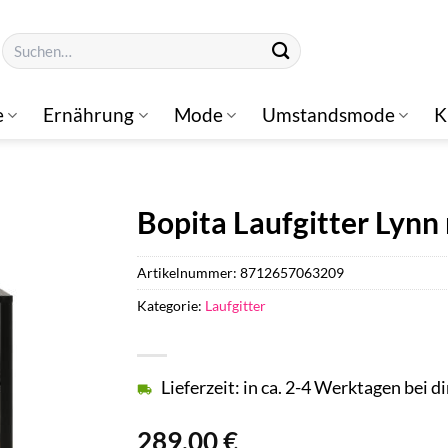
Suchen
nach:
e
Ernährung
Mode
Umstandsmode
K
Bopita Laufgitter Lyn
Artikelnummer:
8712657063209
Kategorie:
Laufgitter
Lieferzeit: in ca. 2-4 Werktagen bei di
289,00
€