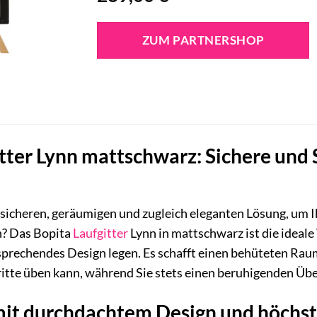
ZUM PARTNERSHOP
tter Lynn mattschwarz: Sichere und 
 sicheren, geräumigen und zugleich eleganten Lösung, um 
n? Das Bopita
Laufgitter
Lynn in mattschwarz ist die ideale 
prechendes Design legen. Es schafft einen behüteten Raum,
ritte üben kann, während Sie stets einen beruhigenden Übe
mit durchdachtem Design und höchst