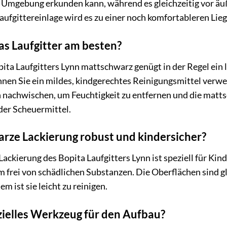
 Umgebung erkunden kann, während es gleichzeitig vor äuß
ufgittereinlage wird es zu einer noch komfortableren Lieg
das Laufgitter am besten?
ita Laufgitters Lynn mattschwarz genügt in der Regel ein 
en Sie ein mildes, kindgerechtes Reinigungsmittel verw
 nachwischen, um Feuchtigkeit zu entfernen und die matt
der Scheuermittel.
arze Lackierung robust und kindersicher?
ackierung des Bopita Laufgitters Lynn ist speziell für Kin
em frei von schädlichen Substanzen. Die Oberflächen sind g
m ist sie leicht zu reinigen.
zielles Werkzeug für den Aufbau?