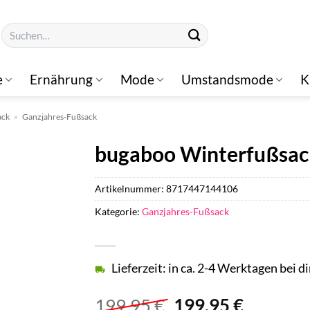
Suchen
nach:
e
Ernährung
Mode
Umstandsmode
K
ack
»
Ganzjahres-Fußsack
bugaboo Winterfußsac
Artikelnummer:
8717447144106
Kategorie:
Ganzjahres-Fußsack
Lieferzeit: in ca. 2-4 Werktagen bei di
Ursprünglicher
Aktuell
199,95
€
199,95
€