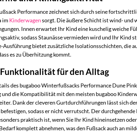
sack Performance zeichnet sich durch seine fortschrittlic
a im
Kinderwagen
sorgt. Die äußere Schicht ist wind- und
ungen. Innen erwartet Ihr Kind eine kuschelig weiche Füll
ngsaktiv, sodass Staunässe vermieden wird und Ihr Kind s
-Ausführung bietet zusätzliche Isolationsschichten, die a
ass es zu Überhitzung kommt.
unktionalität für den Alltag
ails des bugaboo Winterfußsacks Performance Dune Pink er
 und die Kompatibilität mit den meisten bugaboo Kinde
iter. Dank der cleveren Gurtdurchführungen lässt sich de
efestigen, sodass er nicht verrutscht. Der durchgehende 
sonders praktisch ist, wenn Sie Ihr Kind hineinsetzen od
Bedarf komplett abnehmen, was den Fußsack auch an mild