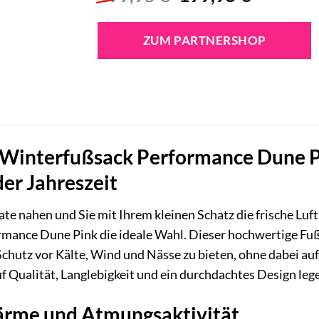
Preis
Preis
war:
ist:
ZUM PARTNERSHOP
199,95 €
199,95 €
Winterfußsack Performance Dune P
der Jahreszeit
e nahen und Sie mit Ihrem kleinen Schatz die frische Luf
mance Dune Pink die ideale Wahl. Dieser hochwertige Fu
chutz vor Kälte, Wind und Nässe zu bieten, ohne dabei auf 
uf Qualität, Langlebigkeit und ein durchdachtes Design legen
rme und Atmungsaktivität