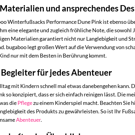
Materialien und ansprechendes Des
oo Winterfußsacks Performance Dune Pink ist ebenso über
ihm eine elegante und zugleich fröhliche Note, die sowohl 
en Materialien garantiert nicht nur Langlebigkeit und St
nd. bugaboo legt großen Wert auf die Verwendung von schad
r Kind nur mit dem Besten in Berührung kommt.
 Begleiter für jedes Abenteuer
Alltag mit Kindern schnell mal etwas danebengehen kann.
 so konzipiert, dass er sich einfach reinigen lässt. Die m
was die
Pflege
zu einem Kinderspiel macht. Beachten Sie hi
anglebigkeit des Produkts zu gewährleisten. So ist Ihr Fu
einsame
Abenteuer
.