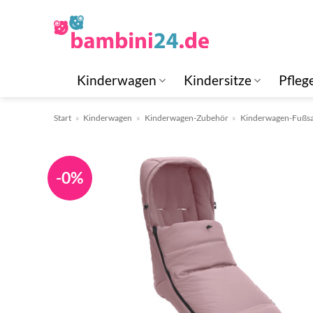
Zum
Inhalt
springen
Kinderwagen
Kindersitze
Pfleg
Start
»
Kinderwagen
»
Kinderwagen-Zubehör
»
Kinderwagen-Fußs
-0%