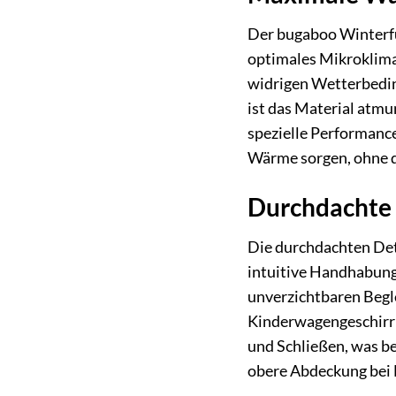
Der bugaboo Winterfuß
optimales Mikroklim
widrigen Wetterbeding
ist das Material atmu
spezielle Performance
Wärme sorgen, ohne d
Durchdachte F
Die durchdachten Det
intuitive Handhabung
unverzichtbaren Begle
Kinderwagengeschirr b
und Schließen, was be
obere Abdeckung bei 