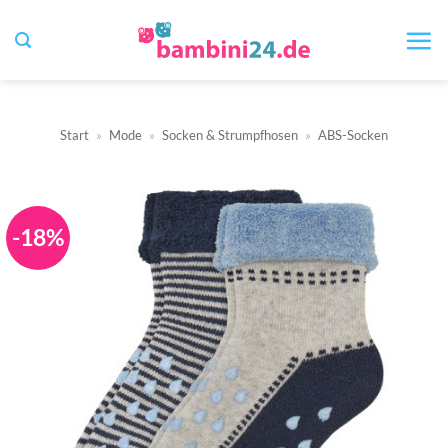
Zum
Inhalt
springen
Start
»
Mode
»
Socken & Strumpfhosen
»
ABS-Socken
-18%