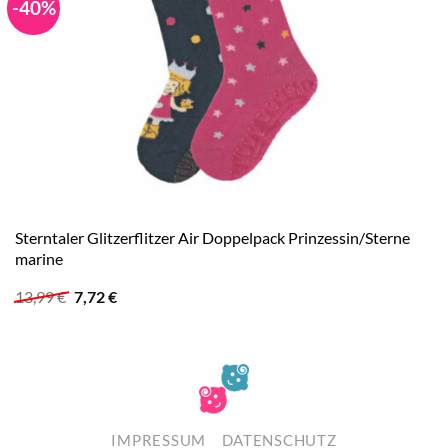
-40%
Sterntaler Glitzerflitzer Air Doppelpack Prinzessin/Sterne
marine
Ursprünglicher
Aktueller
13,99
€
7,72
€
Preis
Preis
war:
ist:
13,99 €
7,72 €.
IMPRESSUM
DATENSCHUTZ