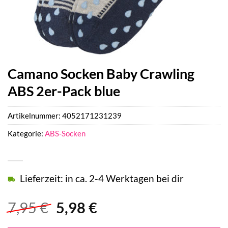
Camano Socken Baby Crawling
ABS 2er-Pack blue
Artikelnummer:
4052171231239
Kategorie:
ABS-Socken
Lieferzeit: in ca. 2-4 Werktagen bei dir
Ursprünglicher
Aktueller
7,95
€
5,98
€
Preis
Preis