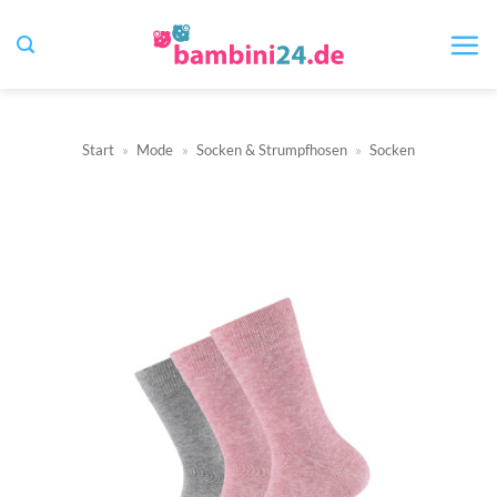
Zum
Inhalt
springen
Start
»
Mode
»
Socken & Strumpfhosen
»
Socken