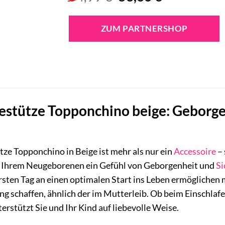
Preis
Preis
war:
ist:
ZUM PARTNERSHOP
54,99 €
53,36 €.
estütze Topponchino beige: Geborge
ze Topponchino in Beige ist mehr als nur ein
Accessoire
– 
m Ihrem Neugeborenen ein Gefühl von Geborgenheit und
Si
sten Tag an einen optimalen Start ins Leben ermöglichen 
 schaffen, ähnlich der im Mutterleib. Ob beim Einschlaf
erstützt Sie und Ihr Kind auf liebevolle Weise.