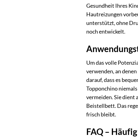
Gesundheit Ihres Kind
Hautreizungen vorbeug
unterstützt, ohne Dru
noch entwickelt.
Anwendungsti
Um das volle Potenzia
verwenden, an denen I
darauf, dass es beque
Topponchino niemals 
vermeiden. Sie dient
Beistellbett. Das re
frisch bleibt.
FAQ – Häufig