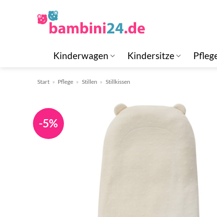
Zum
Inhalt
springen
Kinderwagen
Kindersitze
Pfleg
Start
»
Pflege
»
Stillen
»
Stillkissen
-5%