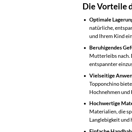
Die Vorteile 
Optimale Lagerung
natürliche, entspa
und Ihrem Kind ein
Beruhigendes Gef
Mutterleibs nach. 
entspannter einzu
Vielseitige Anwe
Topponchino bietet
Hochnehmen und H
Hochwertige Mater
Materialien, die s
Langlebigkeit und
Einfache Handha