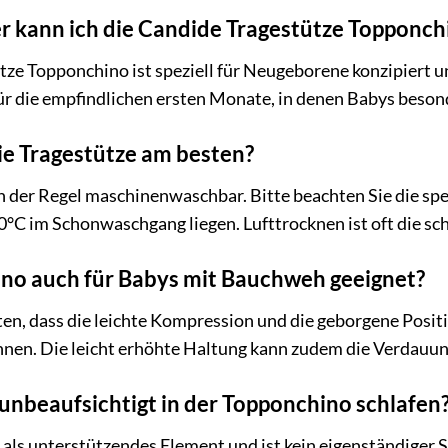
r kann ich die Candide Tragestütze Topponc
tze Topponchino ist speziell für Neugeborene konzipiert 
 für die empfindlichen ersten Monate, in denen Babys beso
die Tragestütze am besten?
n der Regel maschinenwaschbar. Bitte beachten Sie die spe
40°C im Schonwaschgang liegen. Lufttrocknen ist oft die 
ino auch für Babys mit Bauchweh geeignet?
chten, dass die leichte Kompression und die geborgene Po
nnen. Die leicht erhöhte Haltung kann zudem die Verdauun
nbeaufsichtigt in der Topponchino schlafen
 als unterstützendes Element und ist kein eigenständiger Sc