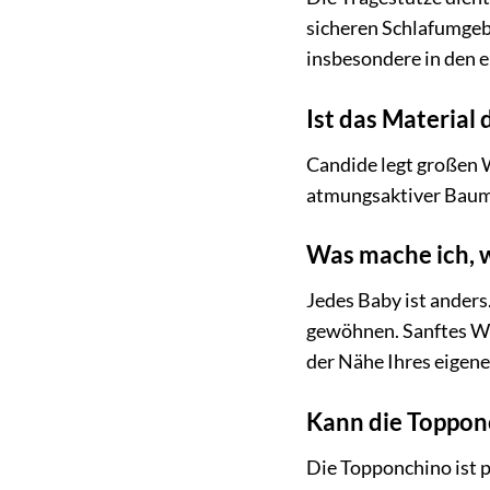
sicheren Schlafumgebu
insbesondere in den 
Ist das Material
Candide legt großen 
atmungsaktiver Baumwo
Was mache ich, 
Jedes Baby ist anders
gewöhnen. Sanftes Wi
der Nähe Ihres eigene
Kann die Toppon
Die Topponchino ist 