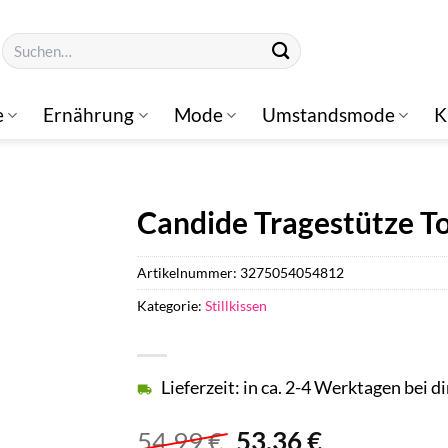
Suchen
nach:
e
Ernährung
Mode
Umstandsmode
K
Candide Tragestütze T
Artikelnummer:
3275054054812
Kategorie:
Stillkissen
Lieferzeit: in ca. 2-4 Werktagen bei di
Ursprünglicher
Aktueller
54,99
€
53,36
€