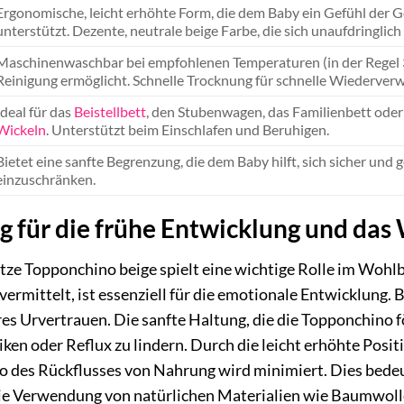
Ergonomische, leicht erhöhte Form, die dem Baby ein Gefühl der G
unterstützt. Dezente, neutrale beige Farbe, die sich unaufdringlic
Maschinenwaschbar bei empfohlenen Temperaturen (in der Regel 3
Reinigung ermöglicht. Schnelle Trocknung für schnelle Wiederver
Ideal für das
Beistellbett
, den Stubenwagen, das Familienbett oder
Wickeln
. Unterstützt beim Einschlafen und Beruhigen.
Bietet eine sanfte Begrenzung, die dem Baby hilft, sich sicher und
einzuschränken.
g für die frühe Entwicklung und das
tze Topponchino beige spielt eine wichtige Rolle im Wohl
vermittelt, ist essenziell für die emotionale Entwicklung. B
res Urvertrauen. Die sanfte Haltung, die die Topponchino f
ken oder Reflux zu lindern. Durch die leicht erhöhte Pos
o des Rückflusses von Nahrung wird minimiert. Dies bedeu
ie Verwendung von natürlichen Materialien wie Baumwolle