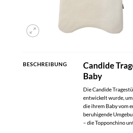
Candide Trag
BESCHREIBUNG
Baby
Die Candide Tragestüt
entwickelt wurde, u
die ihrem Baby vom er
beruhigende Umgebung
– die Topponchino unt