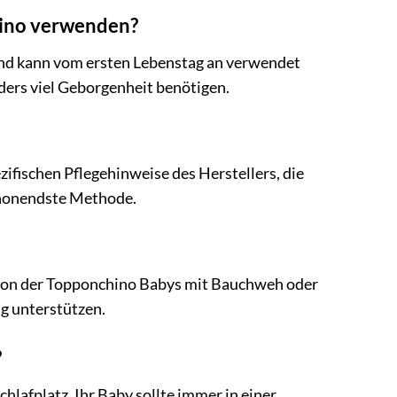
hino verwenden?
und kann vom ersten Lebenstag an verwendet
nders viel Geborgenheit benötigen.
zifischen Pflegehinweise des Herstellers, die
schonendste Methode.
sition der Topponchino Babys mit Bauchweh oder
g unterstützen.
?
hlafplatz. Ihr Baby sollte immer in einer