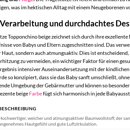
nigen, was im hektischen Alltag mit einem Neugeborenen v
Verarbeitung und durchdachtes Des
ze Topponchino beige zeichnet sich durch ihre exzellente M
rfnisse von Babys und Eltern zugeschnitten sind. Das verw
 Haut, sondern auch atmungsaktiv. Dies ist entscheidend
rhitzung zu vermeiden, ein wichtiger Faktor für einen ge
Ergebnis intensiver Auseinandersetzung mit der kindlich
de so konzipiert, dass sie das Baby sanft umschließt, ohn
zende Umgebung der Gebärmutter und können so besonders
dezente beige
Farbe
fügt sich harmonisch in jede Babyausst
BESCHREIBUNG
Hochwertiger, weicher und atmungsaktiver Baumwollstoff, der sanft
angenehmes Hautgefühl und gute Luftzirkulation.