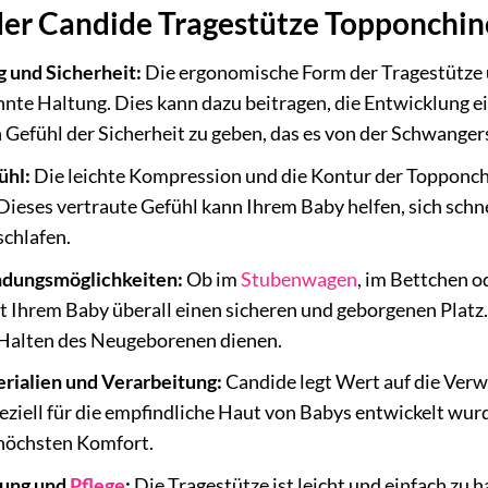
der Candide Tragestütze Topponchino
 und Sicherheit:
Die ergonomische Form der Tragestütze u
nnte Haltung. Dies kann dazu beitragen, die Entwicklung 
 Gefühl der Sicherheit zu geben, das es von der Schwanger
ühl:
Die leichte Kompression und die Kontur der Topponc
Dieses vertraute Gefühl kann Ihrem Baby helfen, sich sch
schlafen.
ndungsmöglichkeiten:
Ob im
Stubenwagen
, im Bettchen o
 Ihrem Baby überall einen sicheren und geborgenen Platz.
alten des Neugeborenen dienen.
ialien und Verarbeitung:
Candide legt Wert auf die Ver
peziell für die empfindliche Haut von Babys entwickelt wur
 höchsten Komfort.
bung und
Pflege
:
Die Tragestütze ist leicht und einfach zu 