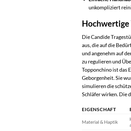
unkompliziert rei
Hochwertige 
Die Candide Tragestüt
aus, die auf die Bedü
und angenehm auf der
zu regulieren und Übe
Topponchino ist das 
Geborgenheit. Sie wur
simulieren die schüt
Schläfer wirken. Die 
EIGENSCHAFT
Material & Haptik