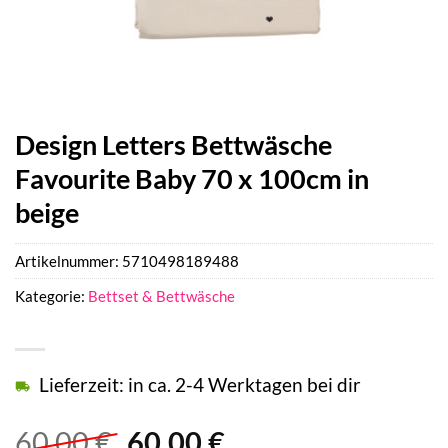
Design Letters Bettwäsche
Favourite Baby 70 x 100cm in
beige
Artikelnummer:
5710498189488
Kategorie:
Bettset & Bettwäsche
Lieferzeit: in ca. 2-4 Werktagen bei dir
Ursprünglicher
Aktueller
60,00
€
60,00
€