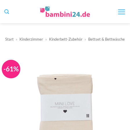
Zum
Inhalt
springen
Start
»
Kinderzimmer
»
Kinderbett-Zubehör
»
Bettset & Bettwäsche
-61%