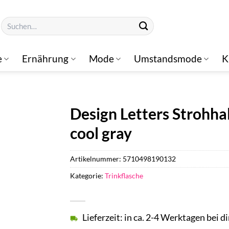
Suchen
nach:
e
Ernährung
Mode
Umstandsmode
K
Design Letters Strohha
cool gray
Artikelnummer:
5710498190132
Kategorie:
Trinkflasche
Lieferzeit: in ca. 2-4 Werktagen bei di