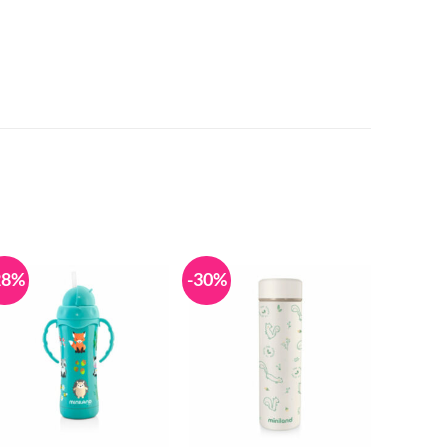
28%
-30%
-13%