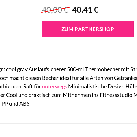
Ursprünglicher
Aktueller
40,00
€
40,41
€
Preis
Preis
war:
ist:
ZUM PARTNERSHOP
40,00 €
40,41 €.
gn: cool gray Auslaufsicherer 500-ml Thermobecher mit S
ch macht diesen Becher ideal für alle Arten von Getränken
hie oder Saft für
unterwegs
Minimalistische Design Hübsc
er Cool und praktisch zum Mitnehmen ins Fitnessstudio Ma
l: PP und ABS