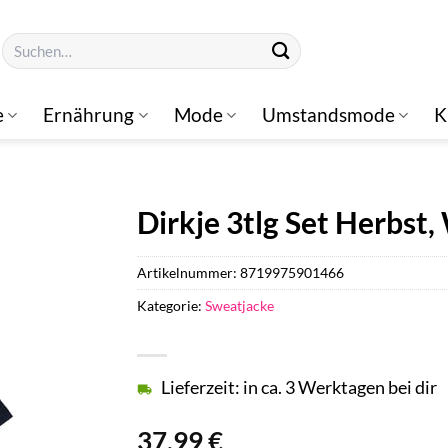
Suchen
nach:
e
Ernährung
Mode
Umstandsmode
K
Dirkje 3tlg Set Herbst,
Artikelnummer:
8719975901466
Kategorie:
Sweatjacke
Lieferzeit: in ca. 3 Werktagen bei dir
37,99
€