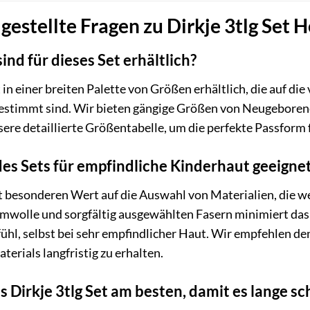
gestellte Fragen zu Dirkje 3tlg Set 
nd für dieses Set erhältlich?
st in einer breiten Palette von Größen erhältlich, die auf 
estimmt sind. Wir bieten gängige Größen von Neugeborenen
sere detaillierte Größentabelle, um die perfekte Passform f
 des Sets für empfindliche Kinderhaut geeigne
egt besonderen Wert auf die Auswahl von Materialien, die 
wolle und sorgfältig ausgewählten Fasern minimiert das R
hl, selbst bei sehr empfindlicher Haut. Wir empfehlen den
terials langfristig zu erhalten.
s Dirkje 3tlg Set am besten, damit es lange sc