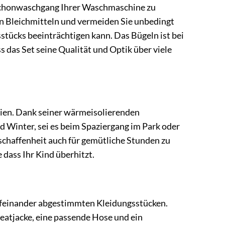
 Schonwaschgang Ihrer Waschmaschine zu
on Bleichmitteln und vermeiden Sie unbedingt
stücks beeinträchtigen kann. Das Bügeln ist bei
ss das Set seine Qualität und Optik über viele
arien. Dank seiner wärmeisolierenden
d Winter, sei es beim Spaziergang im Park oder
eschaffenheit auch für gemütliche Stunden zu
 dass Ihr Kind überhitzt.
aufeinander abgestimmten Kleidungsstücken.
weatjacke, eine passende Hose und ein