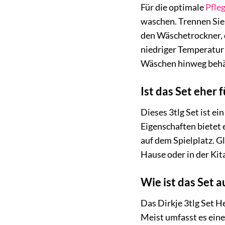
Für die optimale
Pfle
waschen. Trennen Sie 
den Wäschetrockner, d
niedriger Temperatur m
Wäschen hinweg behä
Ist das Set eher
Dieses 3tlg Set ist e
Eigenschaften bietet 
auf dem Spielplatz. G
Hause oder in der Kit
Wie ist das Set 
Das Dirkje 3tlg Set H
Meist umfasst es ein