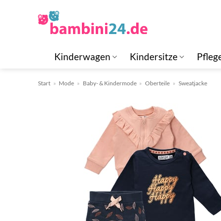
Zum
Inhalt
springen
Kinderwagen
Kindersitze
Pfleg
Start
»
Mode
»
Baby- & Kindermode
»
Oberteile
»
Sweatjacke