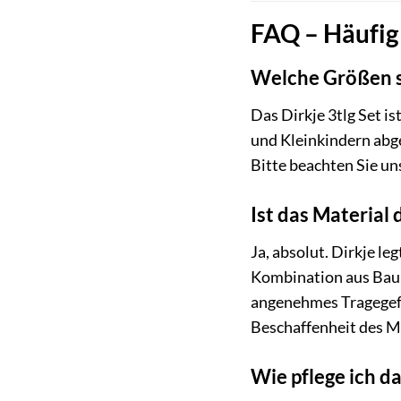
FAQ – Häufig 
Welche Größen si
Das Dirkje 3tlg Set i
und Kleinkindern abg
Bitte beachten Sie un
Ist das Material
Ja, absolut. Dirkje l
Kombination aus Baum
angenehmes Tragegefü
Beschaffenheit des Ma
Wie pflege ich da