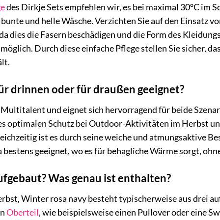
ge
des Dirkje Sets empfehlen wir, es bei maximal 30°C im
bunte und helle Wäsche. Verzichten Sie auf den Einsatz v
a dies die Fasern beschädigen und die Form des Kleidungs
öglich. Durch diese einfache Pflege stellen Sie sicher, da
lt.
 für drinnen oder für draußen geeignet?
in Multitalent und eignet sich hervorragend für beide Szen
es optimalen Schutz bei Outdoor-Aktivitäten im Herbst un
leichzeitig ist es durch seine weiche und atmungsaktive B
a bestens geeignet, wo es für behagliche Wärme sorgt, ohne
aufgebaut? Was genau ist enthalten?
erbst, Winter rosa navy besteht typischerweise aus drei 
en
Oberteil
, wie beispielsweise einen Pullover oder eine S