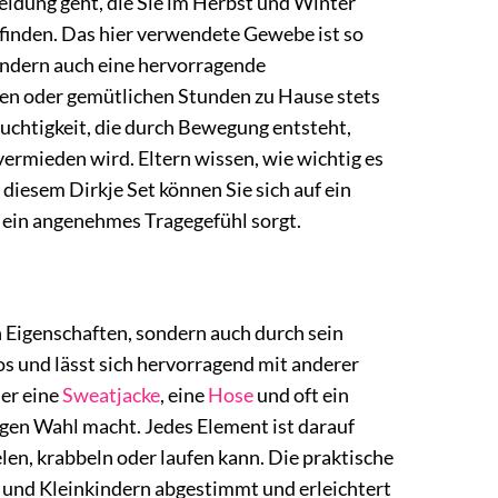
eidung geht, die Sie im Herbst und Winter
efinden. Das hier verwendete Gewebe ist so
sondern auch eine hervorragende
eien oder gemütlichen Stunden zu Hause stets
euchtigkeit, die durch Bewegung entsteht,
ermieden wird. Eltern wissen, wie wichtig es
i diesem Dirkje Set können Sie sich auf ein
r ein angenehmes Tragegefühl sorgt.
n Eigenschaften, sondern auch durch sein
s und lässt sich hervorragend mit anderer
er eine
Sweatjacke
, eine
Hose
und oft ein
tigen Wahl macht. Jedes Element ist darauf
len, krabbeln oder laufen kann. Die praktische
s und Kleinkindern abgestimmt und erleichtert