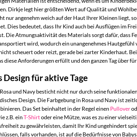
igen Materialien ist entscheidend, wenn es um Kinderbekl
ben. Dirkje legt hier größten Wert auf Qualität und Wohlb
icht nur angenehm weich auf der Haut Ihrer Kleinen liegt, 
t. Dies bedeutet, dass Ihr Kind auch bei Ausflügen im Fr
t. Die Atmungsaktivität des Materials sorgt dafür, dass F
ransportiert wird, wodurch ein unangenehmes Hautgefühl v
 nicht scheuert oder reizt, gerade bei zarter Kinderhaut. Be
as diese Anforderungen erfüllt und den ganzen Tag über fü
 Design für aktive Tage
n Rosa und Navy besticht nicht nur durch seine funktionale
sches Design. Die Farbgebung in Rosa und Navy ist zeitlo
inieren. Das Set beinhaltet in der Regel einen
Pullover
od
ie z.B. ein
T-Shirt
oder eine Mütze, was es zu einer vielsei
reiheit zu gewährleisten, damit Ihr Kind ungehindert spie
üssen, falls vorhanden, ist auf die Bedürfnisse von Baby