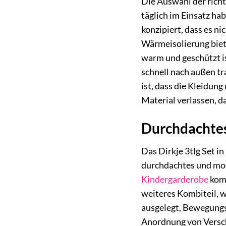
Die Auswahl der richt
täglich im Einsatz ha
konzipiert, dass es n
Wärmeisolierung biete
warm und geschützt is
schnell nach außen t
ist, dass die Kleidung
Material verlassen, d
Durchdachtes
Das Dirkje 3tlg Set i
durchdachtes und modi
Kindergarderobe
komb
weiteres Kombiteil, w
ausgelegt, Bewegungsf
Anordnung von Verschl