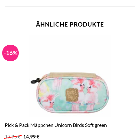
ÄHNLICHE PRODUKTE
-16%
Pick & Pack Mäppchen Unicorn Birds Soft green
Ursprünglicher
Aktueller
17,95
€
14,99
€