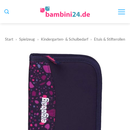
Zum
Inhalt
springen
Start
»
Spielzeug
»
Kindergarten- & Schulbedarf
»
Etuis & Stifterollen