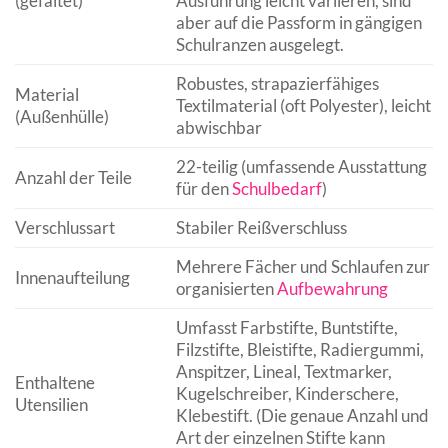
(gefaltet)
Ausführung leicht variieren, sind
aber auf die Passform in gängigen
Schulranzen ausgelegt.
Robustes, strapazierfähiges
Material
Textilmaterial (oft Polyester), leicht
(Außenhülle)
abwischbar
22-teilig (umfassende Ausstattung
Anzahl der Teile
für den
Schulbedarf
)
Verschlussart
Stabiler Reißverschluss
Mehrere Fächer und Schlaufen zur
Innenaufteilung
organisierten
Aufbewahrung
Umfasst Farbstifte, Buntstifte,
Filzstifte, Bleistifte, Radiergummi,
Anspitzer, Lineal, Textmarker,
Enthaltene
Kugelschreiber, Kinderschere,
Utensilien
Klebestift. (Die genaue Anzahl und
Art der einzelnen Stifte kann