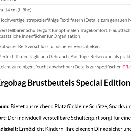
ca. 14 cm (Höhe)
Hochwertige, strapazierfähige Textilfasern (Details zum genauen 
Verstellbarer Schultergurt für optimalen Tragekomfort, Hauptfach 
zusätzliche Innenfächer für Organisation
Robuster Reißverschluss für sicheres Verschließen
Perfekt für den täglichen Gebrauch, Ausflüge, Reisen und als prakt
Leicht zu reinigen, feucht abwischbar (Details zur spezifischen
Pfl
Ergobag Brustbeutels Special Editio
aum:
Bietet ausreichend Platz für kleine Schätze, Snacks 
rt:
Der individuell verstellbare Schultergurt sorgt für ein
digkeit:
Ermöglicht Kindern, ihre eigenen Dinge sicher und