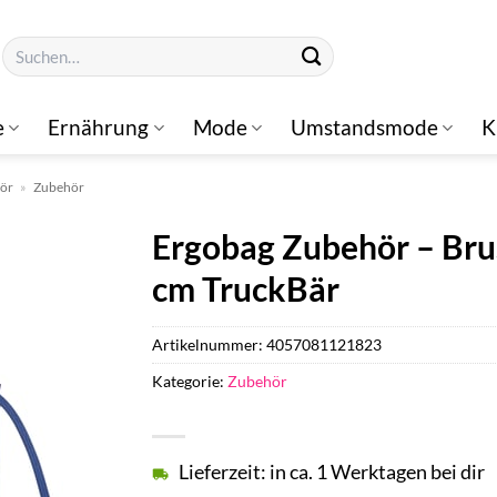
Suchen
nach:
e
Ernährung
Mode
Umstandsmode
K
hör
»
Zubehör
Ergobag Zubehör – Brus
cm TruckBär
Artikelnummer:
4057081121823
Kategorie:
Zubehör
Lieferzeit: in ca. 1 Werktagen bei dir