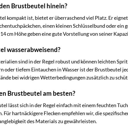
 den Brustbeutel hinein?
l kompakt ist, bietet er überraschend viel Platz. Er eigne
schentuchpäckchen, einen kleinen Schlüsselbund oder ein g
4 cm Höhe geben eine gute Vorstellung von seiner Kapazitä
utel wasserabweisend?
ialien sind in der Regel robust und können leichten Spri
 oder tiefem Eintauchen in Wasser ist der Brustbeutel jedo
ände bei widrigen Wetterbedingungen zusätzlich zu schüt
den Brustbeutel am besten?
el lässt sich in der Regel einfach mit einem feuchten Tu
n. Für hartnäckigere Flecken empfehlen wir, die spezifisch
anglebigkeit des Materials zu gewährleisten.