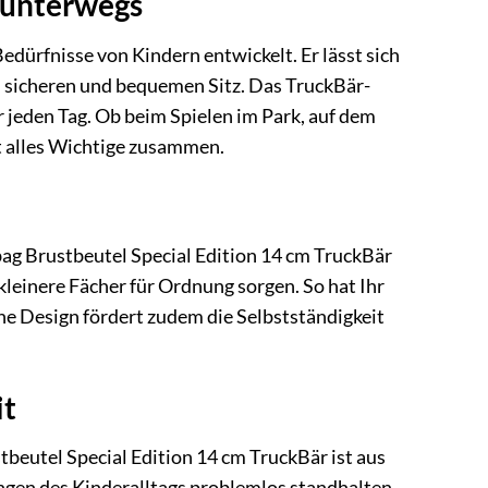
 unterwegs
edürfnisse von Kindern entwickelt. Er lässt sich
en sicheren und bequemen Sitz. Das TruckBär-
r jeden Tag. Ob beim Spielen im Park, auf dem
lt alles Wichtige zusammen.
obag Brustbeutel Special Edition 14 cm TruckBär
kleinere Fächer für Ordnung sorgen. So hat Ihr
che Design fördert zudem die Selbstständigkeit
it
tbeutel Special Edition 14 cm TruckBär ist aus
ungen des Kinderalltags problemlos standhalten.