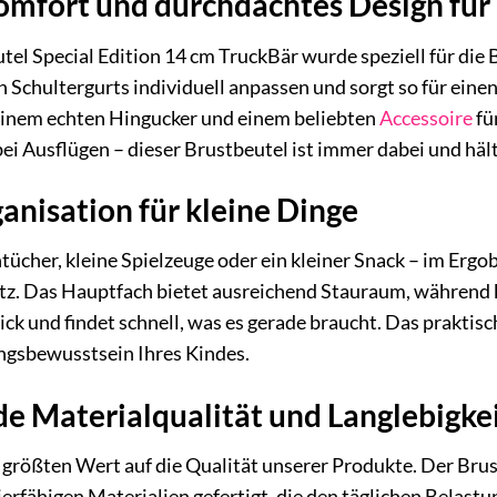
mfort und durchdachtes Design für
el Special Edition 14 cm TruckBär wurde speziell für die B
n Schultergurts individuell anpassen und sorgt so für ein
einem echten Hingucker und einem beliebten
Accessoire
fü
ei Ausflügen – dieser Brustbeutel ist immer dabei und hä
anisation für kleine Dinge
tücher, kleine Spielzeuge oder ein kleiner Snack – im Erg
latz. Das Hauptfach bietet ausreichend Stauraum, während 
ick und findet schnell, was es gerade braucht. Das praktis
gsbewusstsein Ihres Kindes.
e Materialqualität und Langlebigke
 größten Wert auf die Qualität unserer Produkte. Der Brus
erfähigen Materialien gefertigt, die den täglichen Belast