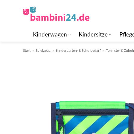
Zum
Inhalt
springen
Kinderwagen
Kindersitze
Pfleg
Start
»
Spielzeug
»
Kindergarten- & Schulbedarf
»
Tornister & Zube