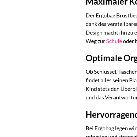
Maximaler Ko
Der Ergobag Brustbeut
dank des verstellbare
Design macht ihn zu 
Weg zur
Schule
oder b
Optimale Org
Ob Schlüssel, Taschen
findet alles seinen P
Kind stets den Überbl
und das Verantwortun
Hervorragend
Bei Ergobag legen wir
robusten und strapazi