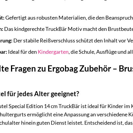
t:
Gefertigt aus robusten Materialien, die den Beanspruch
n:
Das kindgerechte TruckBär Motiv macht den Brustbeutel
rung:
Der stabile Reißverschluss schützt den Inhalt vor Ve
bar:
Ideal für den
Kindergarten
, die Schule, Ausflüge und a
lte Fragen zu Ergobag Zubehör – Bru
el für jedes Alter geeignet?
el Special Edition 14 cm TruckBär ist ideal für Kinder im
chultergurts ermöglicht eine Anpassung an verschiedene K
chulalter hinein guten Dienst leistet. Entscheidend ist, da