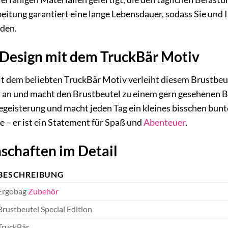
beitung garantiert eine lange Lebensdauer, sodass Sie und 
den.
s Design mit dem TruckBär Motiv
mit dem beliebten TruckBär Motiv verleiht diesem Brustbe
 an und macht den Brustbeutel zu einem gern gesehenen Be
egeisterung und macht jeden Tag ein kleines bisschen bunte
e – er ist ein Statement für Spaß und
Abenteuer
.
schaften im Detail
BESCHREIBUNG
Ergobag
Zubehör
Brustbeutel Special Edition
TruckBär