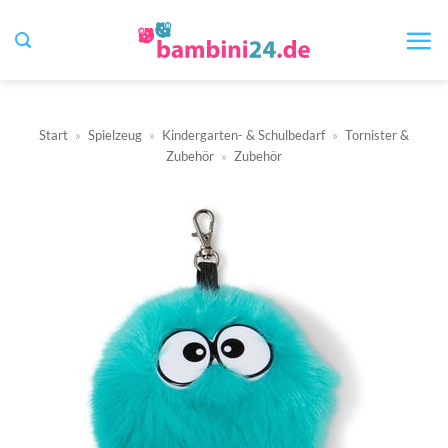
Zum
Inhalt
springen
Start
»
Spielzeug
»
Kindergarten- & Schulbedarf
»
Tornister &
Zubehör
»
Zubehör