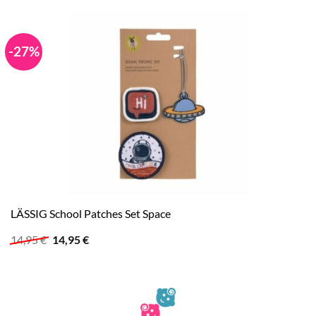
-27%
LÄSSIG School Patches Set Space
Ursprünglicher
Aktueller
14,95
€
14,95
€
Preis
Preis
war:
ist:
14,95 €
14,95 €.