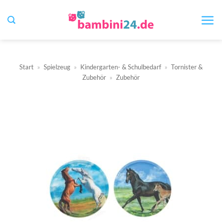
Zum
Inhalt
springen
Start
»
Spielzeug
»
Kindergarten- & Schulbedarf
»
Tornister &
Zubehör
»
Zubehör