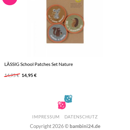
LÄSSIG School Patches Set Nature
Ursprünglicher
Aktueller
14,95
€
14,95
€
Preis
Preis
war:
ist:
14,95 €
14,95 €.
IMPRESSUM
DATENSCHUTZ
Copyright 2026 ©
bambini24.de