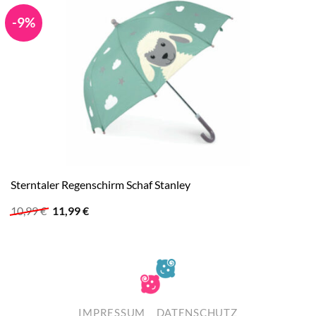
-9%
Sterntaler Regenschirm Schaf Stanley
Ursprünglicher
Aktueller
10,99
€
11,99
€
Preis
Preis
war:
ist:
10,99 €
11,99 €.
IMPRESSUM
DATENSCHUTZ