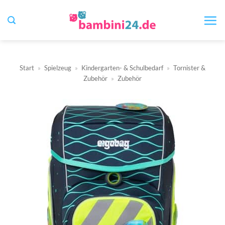
Zum
Inhalt
springen
Start
»
Spielzeug
»
Kindergarten- & Schulbedarf
»
Tornister &
Zubehör
»
Zubehör