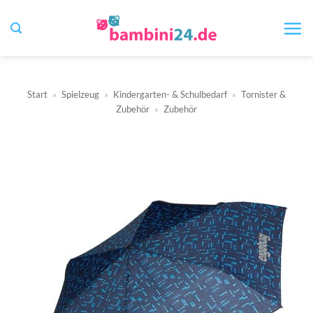
Zum
Inhalt
springen
Start
»
Spielzeug
»
Kindergarten- & Schulbedarf
»
Tornister &
Zubehör
»
Zubehör