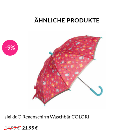
ÄHNLICHE PRODUKTE
-9%
sigikid® Regenschirm Waschbär COLORI
Ursprünglicher
Aktueller
14,99
€
21,95
€
Preis
Preis