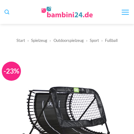
Zum
Inhalt
springen
Start
»
Spielzeug
»
Outdoorspielzeug
»
Sport
»
Fußball
-23%