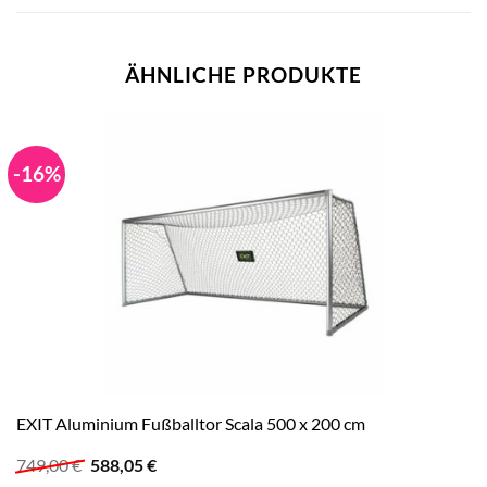
ÄHNLICHE PRODUKTE
-16%
EXIT Aluminium Fußballtor Scala 500 x 200 cm
Ursprünglicher
Aktueller
749,00
€
588,05
€
Preis
Preis