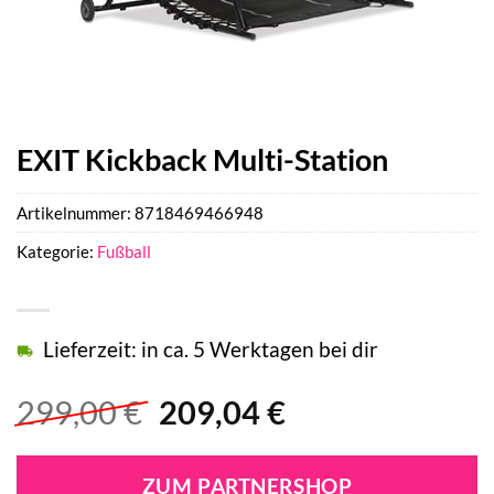
EXIT Kickback Multi-Station
Artikelnummer:
8718469466948
Kategorie:
Fußball
Lieferzeit: in ca. 5 Werktagen bei dir
Ursprünglicher
Aktueller
299,00
€
209,04
€
Preis
Preis
war:
ist:
ZUM PARTNERSHOP