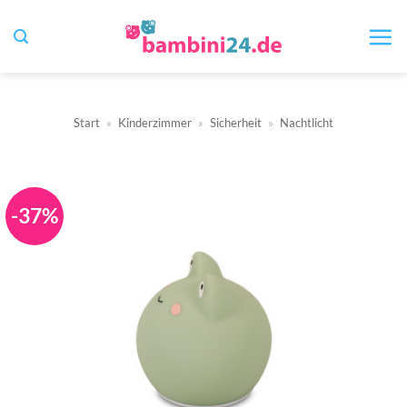
Zum
Inhalt
springen
Start
»
Kinderzimmer
»
Sicherheit
»
Nachtlicht
-37%