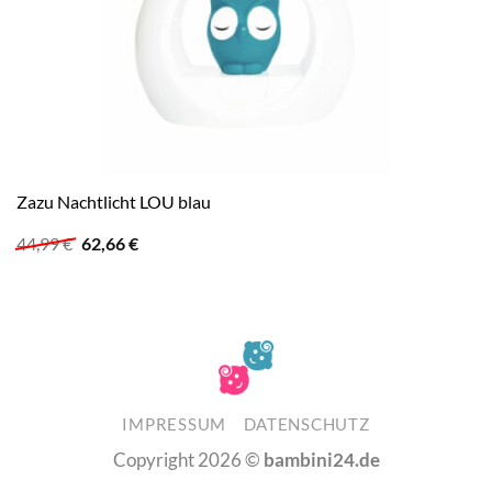
Zazu Nachtlicht LOU blau
Ursprünglicher
Aktueller
44,99
€
62,66
€
Preis
Preis
war:
ist:
44,99 €
62,66 €.
IMPRESSUM
DATENSCHUTZ
Copyright 2026 ©
bambini24.de