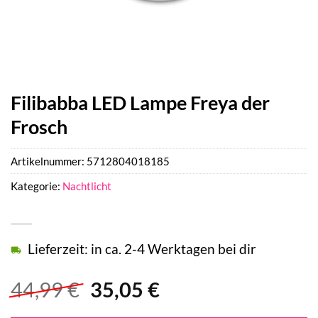
Filibabba LED Lampe Freya der
Frosch
Artikelnummer:
5712804018185
Kategorie:
Nachtlicht
Lieferzeit: in ca. 2-4 Werktagen bei dir
Ursprünglicher
Aktueller
44,99
€
35,05
€
Preis
Preis