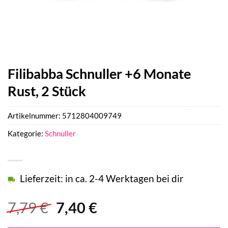
Filibabba Schnuller +6 Monate
Rust, 2 Stück
Artikelnummer:
5712804009749
Kategorie:
Schnuller
Lieferzeit: in ca. 2-4 Werktagen bei dir
Ursprünglicher
Aktueller
7,79
€
7,40
€
Preis
Preis