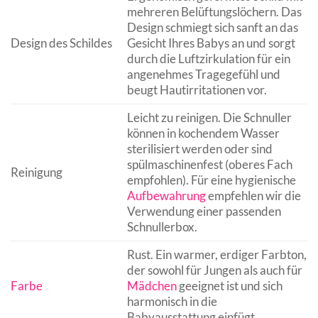
mehreren Belüftungslöchern. Das
Design schmiegt sich sanft an das
Design des Schildes
Gesicht Ihres Babys an und sorgt
durch die Luftzirkulation für ein
angenehmes Tragegefühl und
beugt Hautirritationen vor.
Leicht zu reinigen. Die Schnuller
können in kochendem Wasser
sterilisiert werden oder sind
spülmaschinenfest (oberes Fach
Reinigung
empfohlen). Für eine hygienische
Aufbewahrung
empfehlen wir die
Verwendung einer passenden
Schnullerbox.
Rust. Ein warmer, erdiger Farbton,
der sowohl für Jungen als auch für
Farbe
Mädchen
geeignet ist und sich
harmonisch in die
Babyausstattung einfügt.