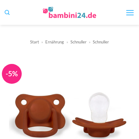
Zum
Inhalt
springen
Start
»
Ernährung
»
Schnuller
»
Schnuller
-5%