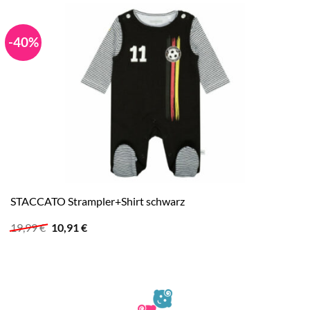
-40%
STACCATO Strampler+Shirt schwarz
Ursprünglicher
Aktueller
19,99
€
10,91
€
Preis
Preis
war:
ist:
19,99 €
10,91 €.