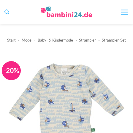
Zum
Inhalt
springen
Start
»
Mode
»
Baby- & Kindermode
»
Strampler
»
Strampler-Set
-20%