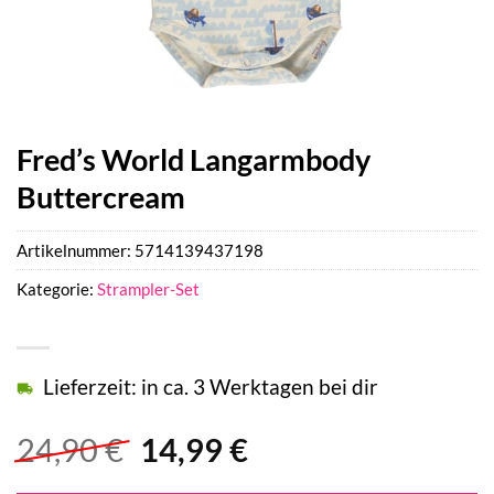
Fred’s World Langarmbody
Buttercream
Artikelnummer:
5714139437198
Kategorie:
Strampler-Set
Lieferzeit: in ca. 3 Werktagen bei dir
Ursprünglicher
Aktueller
24,90
€
14,99
€
Preis
Preis