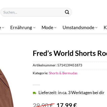
Suchen
nach:
e
Ernährung
Mode
Umstandsmode
K
Fred’s World Shorts Ro
Artikelnummer:
5714139451873
Kategorie:
Shorts & Bermudas
Lieferzeit: in ca. 3 Werktagen bei dir
Ursprünglicher
Aktueller
29,90
€
17,99
€