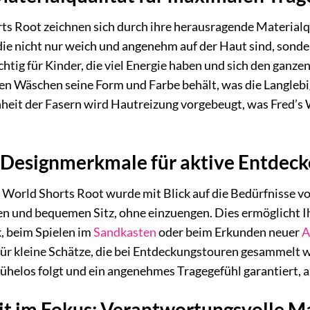
ts Root zeichnen sich durch ihre herausragende Materialqua
ie nicht nur weich und angenehm auf der Haut sind, sonde
htig für Kinder, die viel Energie haben und sich den ganze
len Wäschen seine Form und Farbe behält, was die Langlebig
heit der Fasern wird Hautreizung vorgebeugt, was Fred’s W
Designmerkmale für aktive Entdeck
 World Shorts Root wurde mit Blick auf die Bedürfnisse vo
ren und bequemen Sitz, ohne einzuengen. Dies ermöglicht 
, beim Spielen im
Sandkasten
oder beim Erkunden neuer
A
für kleine Schätze, die bei Entdeckungstouren gesammelt w
helos folgt und ein angenehmes Tragegefühl garantiert, au
it im Fokus: Verantwortungsvolle Ma