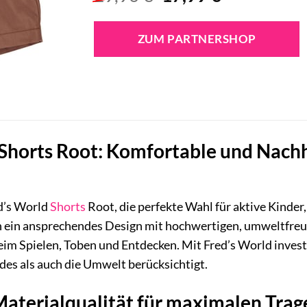
Preis
Preis
war:
ist:
ZUM PARTNERSHOP
29,90 €
17,99 €.
Shorts Root: Komfortable und Nachha
ed’s World
Shorts
Root, die perfekte Wahl für aktive Kinder
n ein ansprechendes Design mit hochwertigen, umweltfreun
im Spielen, Toben und Entdecken. Mit Fred’s World investi
des als auch die Umwelt berücksichtigt.
 Materialqualität für maximalen Tra