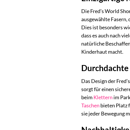
Die Fred’s World Shor
ausgewählte Fasern, d
Dies ist besonders wic
dass es auch nach vie
natürliche Beschaffen
Kinderhaut macht.
Durchdachte 
Das Design der Fred’s
sorgt für einen siche
beim
Klettern
im Park
Taschen
bieten Platz 
sie jeder Bewegung mü
Nachhaltigke