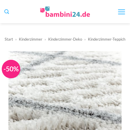
Zum
Inhalt
springen
Start
»
Kinderzimmer
»
Kinderzimmer-Deko
»
Kinderzimmer-Teppich
-50%