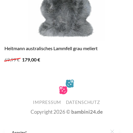
Heitmann australisches Lammfell grau meliert
Ursprünglicher
Aktueller
69,99
€
179,00
€
Preis
Preis
war:
ist:
69,99 €
179,00 €.
IMPRESSUM
DATENSCHUTZ
Copyright 2026 ©
bambini24.de
Anzeige*