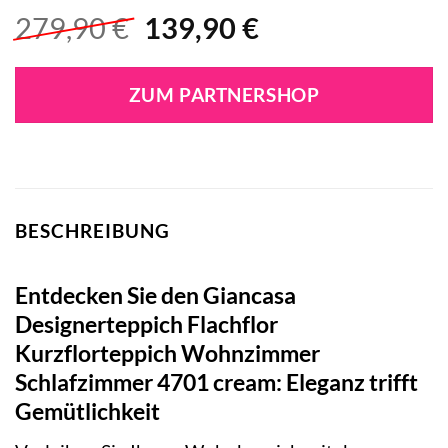
Ursprünglicher
Aktueller
279,90
€
139,90
€
Preis
Preis
war:
ist:
ZUM PARTNERSHOP
279,90 €
139,90 €.
BESCHREIBUNG
Entdecken Sie den Giancasa
Designerteppich Flachflor
Kurzflorteppich Wohnzimmer
Schlafzimmer 4701 cream: Eleganz trifft
Gemütlichkeit