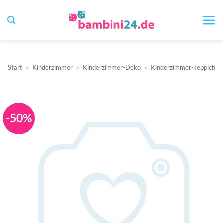
Zum
Inhalt
springen
Start
»
Kinderzimmer
»
Kinderzimmer-Deko
»
Kinderzimmer-Teppich
-50%