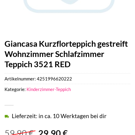
Giancasa Kurzflorteppich gestreift
Wohnzimmer Schlafzimmer
Teppich 3521 RED
Artikelnummer:
4251996620222
Kategorie:
Kinderzimmer-Teppich
Lieferzeit: in ca. 10 Werktagen bei dir
Ursprünglicher
Aktueller
59,90
€
29,90
€